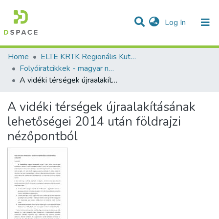
(current)
Log In
Communities & Collections
All of DSpace
Statistics
Home
ELTE KRTK Regionális Kutatások Intézete
Folyóiratcikkek - magyar nyelvű (RKI)
A vidéki térségek újraalakításának lehetőségei 2014 után földrajzi nézőpontból
A vidéki térségek újraalakításának
lehetőségei 2014 után földrajzi
nézőpontból