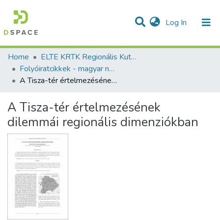
(current)
Log In
Communities & Collections
All of DSpace
Statistics
Home
ELTE KRTK Regionális Kutatások Intézete
Folyóiratcikkek - magyar nyelvű (RKI)
A Tisza-tér értelmezésének dilemmái regionális dimenziókban
A Tisza-tér értelmezésének
dilemmái regionális dimenziókban