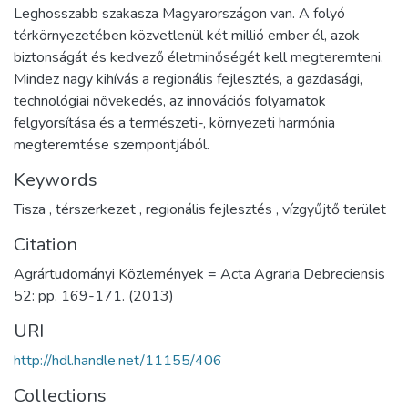
Leghosszabb szakasza Magyarországon van. A folyó
térkörnyezetében közvetlenül két millió ember él, azok
biztonságát és kedvező életminőségét kell megteremteni.
Mindez nagy kihívás a regionális fejlesztés, a gazdasági,
technológiai növekedés, az innovációs folyamatok
felgyorsítása és a természeti-, környezeti harmónia
megteremtése szempontjából.
Keywords
Tisza
,
térszerkezet
,
regionális fejlesztés
,
vízgyűjtő terület
Citation
Agrártudományi Közlemények = Acta Agraria Debreciensis
52: pp. 169-171. (2013)
URI
http://hdl.handle.net/11155/406
Collections