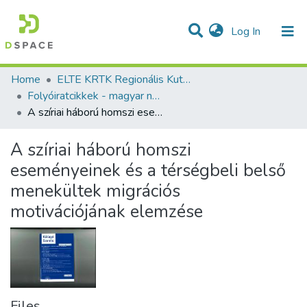
(current)
Log In
Communities & Collections
All of DSpace
Statistics
Home
ELTE KRTK Regionális Kutatások Intézete
Folyóiratcikkek - magyar nyelvű (RKI)
A szíriai háború homszi eseményeinek és a térségbeli belső menekültek migrációs motivációjának elemzése
A szíriai háború homszi
eseményeinek és a térségbeli belső
menekültek migrációs
motivációjának elemzése
Files