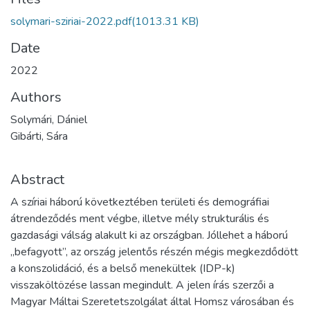
solymari-sziriai-2022.pdf
(1013.31 KB)
Date
2022
Authors
Solymári, Dániel
Gibárti, Sára
Abstract
A szíriai háború következtében területi és demográfiai
átrendeződés ment végbe, illetve mély strukturális és
gazdasági válság alakult ki az országban. Jóllehet a háború
„befagyott”, az ország jelentős részén mégis megkezdődött
a konszolidáció, és a belső menekültek (IDP-k)
visszaköltözése lassan megindult. A jelen írás szerzői a
Magyar Máltai Szeretetszolgálat által Homsz városában és