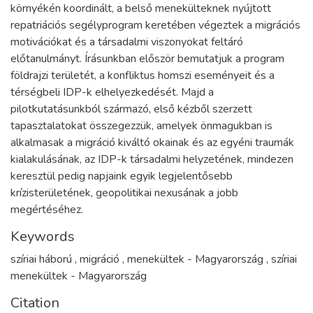
környékén koordinált, a belső menekülteknek nyújtott
repatriációs segélyprogram keretében végeztek a migrációs
motivációkat és a társadalmi viszonyokat feltáró
előtanulmányt. Írásunkban először bemutatjuk a program
földrajzi területét, a konfliktus homszi eseményeit és a
térségbeli IDP-k elhelyezkedését. Majd a
pilotkutatásunkból származó, első kézből szerzett
tapasztalatokat összegezzük, amelyek önmagukban is
alkalmasak a migráció kiváltó okainak és az egyéni traumák
kialakulásának, az IDP-k társadalmi helyzetének, mindezen
keresztül pedig napjaink egyik legjelentősebb
krízisterületének, geopolitikai nexusának a jobb
megértéséhez.
Keywords
szíriai háború
,
migráció
,
menekültek - Magyarország
,
szíriai
menekültek - Magyarország
Citation