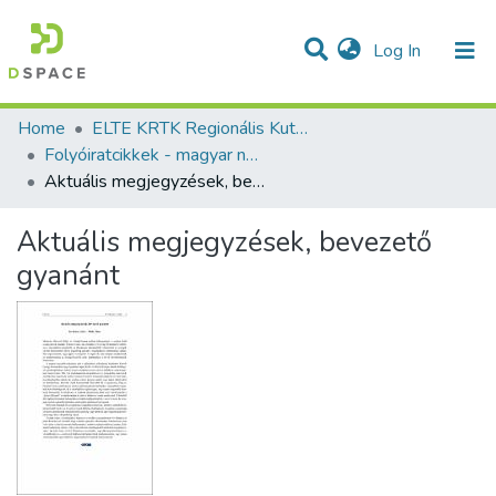
(current)
Log In
Communities & Collections
All of DSpace
Statistics
Home
ELTE KRTK Regionális Kutatások Intézete
Folyóiratcikkek - magyar nyelvű (RKI)
Aktuális megjegyzések, bevezető gyanánt
Aktuális megjegyzések, bevezető
gyanánt