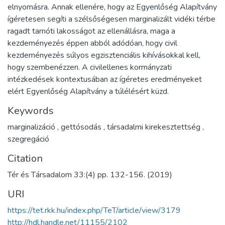
elnyomásra. Annak ellenére, hogy az Egyenlőség Alapítvány
ígéretesen segíti a szélsőségesen marginalizált vidéki térbe
ragadt tarnóti lakosságot az ellenállásra, maga a
kezdeményezés éppen abból adódóan, hogy civil
kezdeményezés súlyos egzisztenciális kihívásokkal kell,
hogy szembenézzen. A civilellenes kormányzati
intézkedések kontextusában az ígéretes eredményeket
elért Egyenlőség Alapítvány a túlélésért küzd.
Keywords
marginalizáció
,
gettósodás
,
társadalmi kirekesztettség
,
szegregáció
Citation
Tér és Társadalom 33:(4) pp. 132-156. (2019)
URI
https://tet.rkk.hu/index.php/TeT/article/view/3179
http://hdl.handle.net/11155/2102