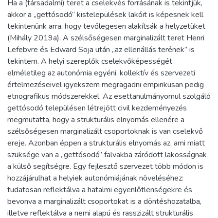
Ha a (társadalmi) teret a cselekvés forrásának is tekintjük,
akkor a „gettósodó” kistelepülések lakóit is képesnek kell
tekintenünk arra, hogy tevőlegesen alakítsák a helyzetüket
(Mihály 2019a). A szélsőségesen marginalizált teret Henri
Lefebvre és Edward Soja után „az ellenállás terének” is
tekintem. A helyi szereplők cselekvőképességét
elméletileg az autonómia egyéni, kollektív és szervezeti
értelmezéseivel igyekszem megragadni empirikusan pedig
etnografikus módszerekkel. Az esettanulmányomul szolgáló
gettósodó településen létrejött civil kezdeményezés
megmutatta, hogy a strukturális elnyomás ellenére a
szélsőségesen marginalizált csoportoknak is van cselekvő
ereje. Azonban éppen a strukturális elnyomás az, ami miatt
szüksége van a „gettósodó” falvakba záródott lakosságnak
a külső segítségre. Egy fejlesztő szervezet több módon is
hozzájárulhat a helyiek autonómiájának növeléséhez:
tudatosan reflektálva a hatalmi egyenlőtlenségekre és
bevonva a marginalizált csoportokat is a döntéshozatalba,
illetve reflektálva a nemi alapú és rasszizált strukturális