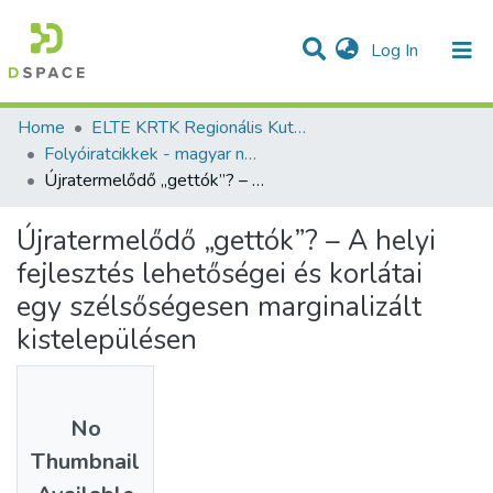
(current)
Log In
Communities & Collections
All of DSpace
Statistics
Home
ELTE KRTK Regionális Kutatások Intézete
Folyóiratcikkek - magyar nyelvű (RKI)
Újratermelődő „gettók”? – A helyi fejlesztés lehetőségei és korlátai egy szélsőségesen marginalizált kistelepülésen
Újratermelődő „gettók”? – A helyi
fejlesztés lehetőségei és korlátai
egy szélsőségesen marginalizált
kistelepülésen
No
Thumbnail