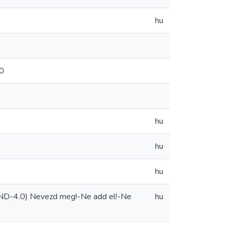
hu
30
hu
hu
hu
-ND-4.0) Nevezd meg!-Ne add el!-Ne
hu