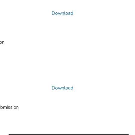
Download
ion
Download
ubmission