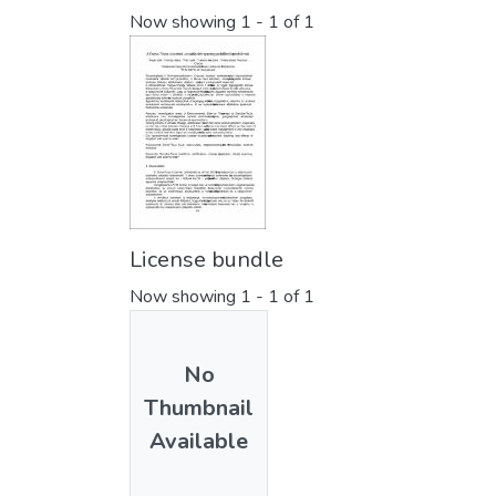
Now showing
1 - 1 of 1
License bundle
Now showing
1 - 1 of 1
No
Thumbnail
Available