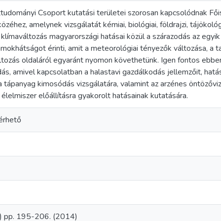
tudományi Csoport kutatási területei szorosan kapcsolódnak Fői
özéhez, amelynek vizsgálatát kémiai, biológiai, földrajzi, tájökoló
klímaváltozás magyarországi hatásai közül a szárazodás az egyi
omokhátságot érinti, amit a meteorológiai tényezők változása, a ta
ltozás oldaláról egyaránt nyomon követhetünk. Igen fontos ebb
ás, amivel kapcsolatban a halastavi gazdálkodás jellemzőit, hatás
a tápanyag kimosódás vizsgálatára, valamint az arzénes öntözővize
lelmiszer előállításra gyakorolt hatásainak kutatására.
érhető
1) pp. 195-206. (2014)