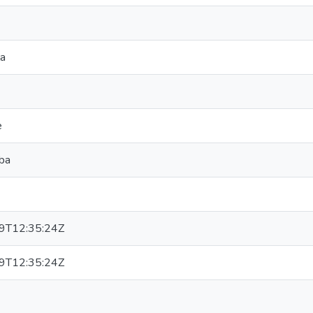
la
e
aba
9T12:35:24Z
9T12:35:24Z