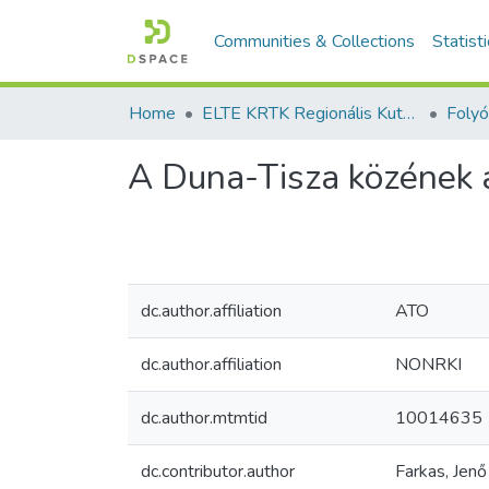
Communities & Collections
Statist
Home
ELTE KRTK Regionális Kutatások Intézete
A Duna-Tisza közének a
dc.author.affiliation
ATO
dc.author.affiliation
NONRKI
dc.author.mtmtid
10014635
dc.contributor.author
Farkas, Jenő