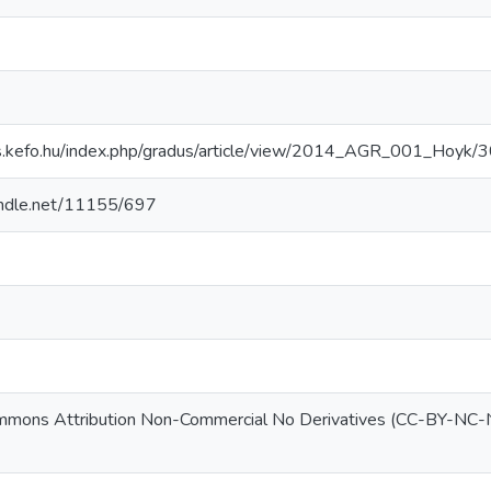
4
us.kefo.hu/index.php/gradus/article/view/2014_AGR_001_Hoyk/
handle.net/11155/697
mmons Attribution Non-Commercial No Derivatives (CC-BY-NC