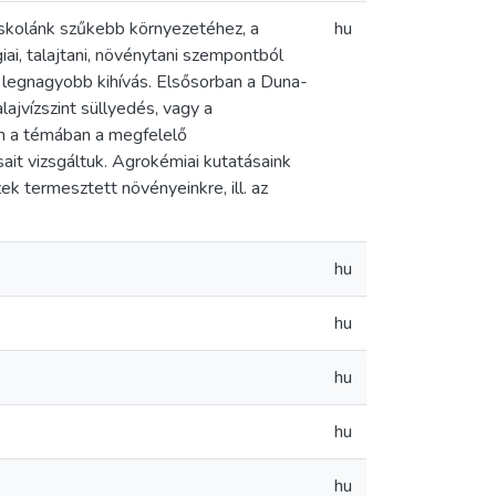
skolánk szűkebb környezetéhez, a
hu
giai, talajtani, növénytani szempontból
k legnagyobb kihívás. Elsősorban a Duna-
lajvízszint süllyedés, vagy a
en a témában a megfelelő
ait vizsgáltuk. Agrokémiai kutatásaink
k termesztett növényeinkre, ill. az
hu
hu
hu
hu
hu