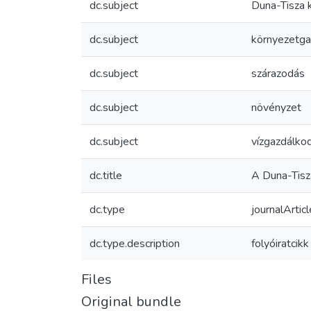
dc.subject
Duna-Tisza 
dc.subject
környezetga
dc.subject
szárazodás
dc.subject
növényzet
dc.subject
vízgazdálko
dc.title
A Duna-Tisz
dc.type
journalArticl
dc.type.description
folyóiratcikk
Files
Original bundle