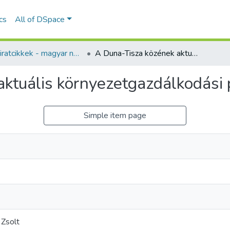
ics
All of DSpace
Folyóiratcikkek - magyar nyelvű (RKI)
A Duna-Tisza közének aktuális környezetgazdálkodási problémái
ktuális környezetgazdálkodási
Simple item page
 Zsolt