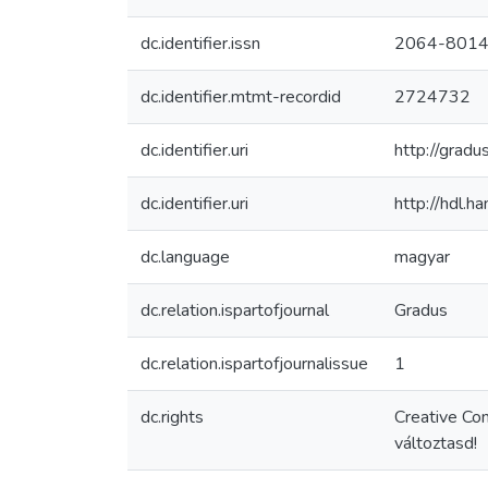
dc.identifier.issn
2064-801
dc.identifier.mtmt-recordid
2724732
dc.identifier.uri
http://grad
dc.identifier.uri
http://hdl.
dc.language
magyar
dc.relation.ispartofjournal
Gradus
dc.relation.ispartofjournalissue
1
dc.rights
Creative Co
változtasd!