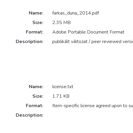
Name:
farkas_duna_2014.pdf
Size:
2.35 MB
Format:
Adobe Portable Document Format
Description:
publikált változat / peer reviewed vers
Name:
license.txt
Size:
1.71 KB
Format:
Item-specific license agreed upon to s
Description: