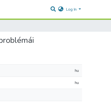
Log In
 problémái
hu
hu