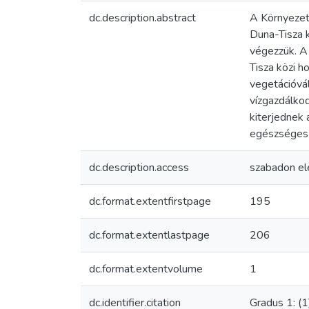
dc.description.abstract
A Környezet
Duna-Tisza k
végezzük. A 
Tisza közi h
vegetációvá
vízgazdálkod
kiterjednek 
egészséges é
dc.description.access
szabadon el
dc.format.extentfirstpage
195
dc.format.extentlastpage
206
dc.format.extentvolume
1
dc.identifier.citation
Gradus 1: (