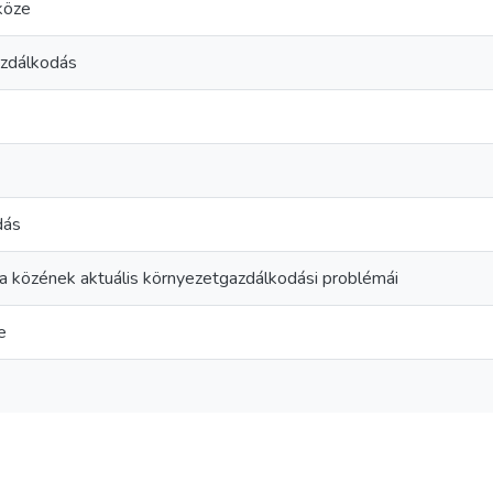
köze
zdálkodás
dás
a közének aktuális környezetgazdálkodási problémái
e