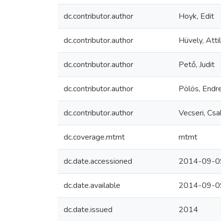
dc.contributor.author
Hoyk, Edit
dc.contributor.author
Hüvely, Atti
dc.contributor.author
Pető, Judit
dc.contributor.author
Pölös, Endr
dc.contributor.author
Vecseri, Cs
dc.coverage.mtmt
mtmt
dc.date.accessioned
2014-09-0
dc.date.available
2014-09-0
dc.date.issued
2014