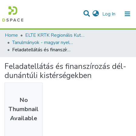
(current)
Log In
Communities & Collections
All of DSpace
Statistics
Home
ELTE KRTK Regionális Kutatások Intézete
Tanulmányok - magyar nyelvű (RKI)
Feladatellátás és finanszírozás dél-dunántúli kistérségekben
Feladatellátás és finanszírozás dél-
dunántúli kistérségekben
No
Thumbnail
Available