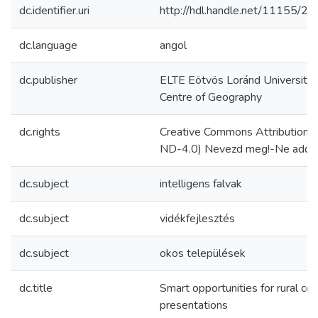
dc.identifier.uri
http://hdl.handle.net/11155/2
dc.language
angol
dc.publisher
ELTE Eötvös Loránd University, 
Centre of Geography
dc.rights
Creative Commons Attribution 
ND-4.0) Nevezd meg!-Ne add el
dc.subject
intelligens falvak
dc.subject
vidékfejlesztés
dc.subject
okos települések
dc.title
Smart opportunities for rural 
presentations