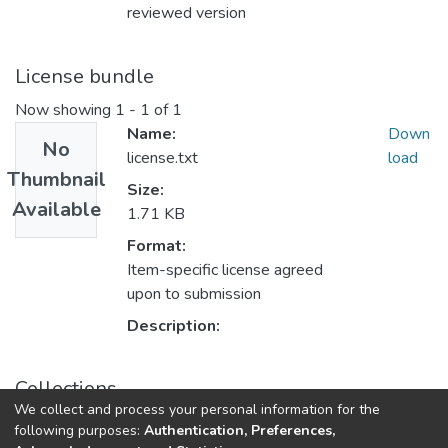
reviewed version
License bundle
Now showing
1 - 1 of 1
Name:
Down
No
license.txt
load
Thumbnail
Size:
Available
1.71 KB
Format:
Item-specific license agreed
upon to submission
Description:
Collections
We collect and process your personal information for the
Előadások, prezentációk (RKI)
following purposes:
Authentication, Preferences,