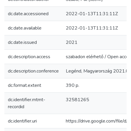
dc.date.accessioned
2022-01-13T11:31:11Z
dc.date.available
2022-01-13T11:31:11Z
dc.date.issued
2021
dc.description.access
szabadon elérhető / Open acce
dc.description.conference
Legénd, Magyarország 2021.04
dc.format.extent
390 p.
dc.identifier.mtmt-
32581265
recordid
dc.identifier.uri
https://drive.google.com/fil