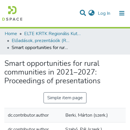
(current)
Log In
Communities & Collections
All of DSpace
Statistics
Home
ELTE KRTK Regionális Kutatások Intézete
Előadások, prezentációk (RKI)
Smart opportunities for rural communities in 2021–2027: Proceedings of presentations
Smart opportunities for rural
communities in 2021–2027:
Proceedings of presentations
Simple item page
dc.contributor.author
Berki, Márton (szerk.)
dc.contributor.author
Szabó, Pál (szerk.)