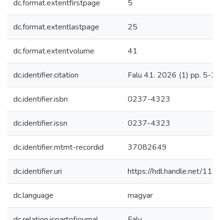
dc.format.extentfirstpage
5
dc.format.extentlastpage
25
dc.format.extentvolume
41
dc.identifier.citation
Falu 41. 2026 (1) pp. 5-25
dc.identifier.isbn
0237-4323
dc.identifier.issn
0237-4323
dc.identifier.mtmt-recordid
37082649
dc.identifier.uri
https://hdl.handle.net/11
dc.language
magyar
dc.relation.ispartofjournal
Falu