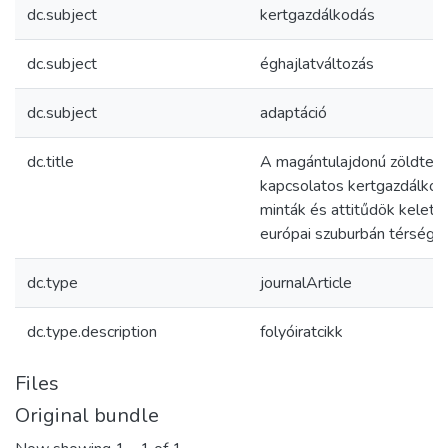
dc.subject
kertgazdálkodás
dc.subject
éghajlatváltozás
dc.subject
adaptáció
dc.title
A magántulajdonú zöldterü
kapcsolatos kertgazdálkod
minták és attitűdök kelet-
európai szuburbán térsége
dc.type
journalArticle
dc.type.description
folyóiratcikk
Files
Original bundle