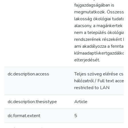
fajgazdagságában is
megmutatkozik. Összessé
lakosság ökológiai tudato
alacsony, a magánkertek t
nem a település ökológiai
rendszerének részeként kez
ami akadályozza a fenntart
klímaadaptívkertgazdálkod
elterjedését.
dc.description.access
Teljes szöveg elérése csak
hálózatról / Full text access
restricted to LAN
dc.description.thesistype
Article
dc.format.extent
5