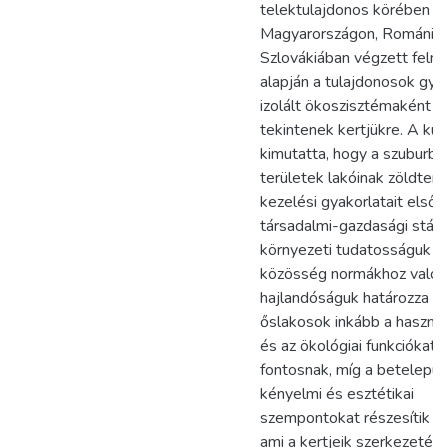
telektulajdonos körében
Magyarországon, Romániá
Szlovákiában végzett felm
alapján a tulajdonosok gya
izolált ökoszisztémaként
tekintenek kertjükre. A kut
kimutatta, hogy a szuburbá
területek lakóinak zöldterü
kezelési gyakorlatait első
társadalmi-gazdasági státu
környezeti tudatosságuk é
közösség normákhoz való i
hajlandóságuk határozza m
őslakosok inkább a haszno
és az ökológiai funkciókat t
fontosnak, míg a betelepül
kényelmi és esztétikai
szempontokat részesítik e
ami a kertjeik szerkezetéb