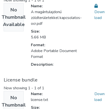
Now showing
1 - 1 of 1
Name:
No
A magántulajdonú
Down
Thumbnail
zöldterületekkel kapcsolatos-
load
ocr.pdf
Available
Size:
5.66 MB
Format:
Adobe Portable Document
Format
Description:
License bundle
Now showing
1 - 1 of 1
Name:
Down
No
license.txt
load
Thumbnail
Size: