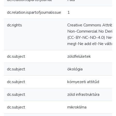
dc.relation.ispartofjournalissue
1
dc.rights
Creative Commons Attribut
Non-Commercial No Deriva
(CC-BY-NC-ND-4.0) Neve
meg!-Ne add el!-Ne változ
dc.subject
zöldfelületek
dc.subject
ökológia
dc.subject
környezeti attitűd
dc.subject
zöld infrastruktúra
dc.subject
mikroklíma