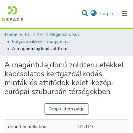
(current)
Log In
Communities & Collections
All of DSpace
Statistics
Home
ELTE KRTK Regionális Kutatások Intézete
Folyóiratcikkek - magyar nyelvű (RKI)
A magántulajdonú zöldterületekkel kapcsolatos kertgazdálkodási minták és attitűdök kelet-közép-európai szuburbán térségekben
A magántulajdonú zöldterületekkel
kapcsolatos kertgazdálkodási
minták és attitűdök kelet-közép-
európai szuburbán térségekben
Simple item page
dc.author.affiliation
NYUTO