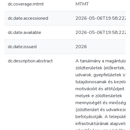
dc.coverage.mtmt
MTMT
dc.date.accessioned
2026-05-06T19:58:22Z
dc.date.available
2026-05-06T19:58:22Z
dc.date.issued
2026
dc.description.abstract
A tanulmány a magántulaj
zöldterületek (előkertek, k
udvarok, gyepfelületek stb.
tulajdonosainak és kezelői
motivációit és attitűdjeit vi
melyek e zöldterületek
mennyiségét és minőségé
(zöldterület és udvarkezel
befolyásolják. A települési
infrastruktúrának alapvető