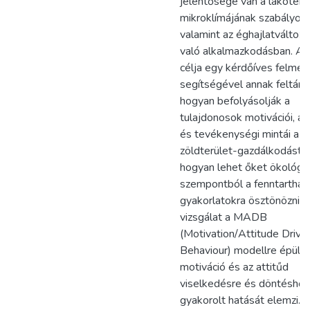
jelentősége van a lakóterü
mikroklímájának szabályoz
valamint az éghajlatváltoz
való alkalmazkodásban. A 
célja egy kérdőíves felmér
segítségével annak feltárá
hogyan befolyásolják a
tulajdonosok motivációi, att
és tevékenységi mintái a
zöldterület-gazdálkodást, 
hogyan lehet őket ökológia
szempontból a fenntartha
gyakorlatokra ösztönözni. 
vizsgálat a MADB
(Motivation/Attitude Drive
Behaviour) modellre épül, 
motiváció és az attitűd
viselkedésre és döntéshoz
gyakorolt hatását elemzi. 