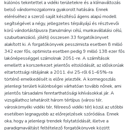
különös tekintettel a vidéki területekre és a klímaváltozás
belső vándormozgalomra gyakorolt hatására. Ennek
eléréséhez a szerző saját készítésű ágens alapú modell
segítségével a négy, jellegzetes térpályájú és résztvevői
körű vándorlástípusra (tanulmányi célú, munkavállalási célú,
szuburbanizáció, jóléti) összesen 33 forgatókönyvet
alakított ki. A forgatókönyvek pesszimista esetben 8 millió
342 ezer fős, optimista esetben pedig 9 millió 138 ezer fős
lakónépességgel számolnak 2051-re. A számítások
emellett a korszerkezet jelentős eltolódását, az időskorúak
eltartottsági rátájának a 2011. évi 25-ről 61–65%-ra
történő emelkedését is előre jelezték. A kormegoszlás
jelenlegi területi különbségei várhatóan tovább nőnek, ami
jelentős társadalmi fenntarthatósági kihívásokkal jár. A
vizsgálathoz lehatárolt három tértípus (városi tér,
városkörnyéki vidéki tér, félreeső vidéki tér) közül az utóbbi
esetében legnagyobb az előrejelzések szóródása. Ennek
oka, hogy a jelenlegi trendek folytatódását, illetve a
paradigmaváltást feltételező forgatókönyvek között