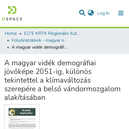
(current)
Log In
Communities & Collections
All of DSpace
Statistics
Home
ELTE KRTK Regionális Kutatások Intézete
Folyóiratcikkek - magyar nyelvű (RKI)
A magyar vidék demográfiai jövőképe 2051-ig, különös tekintettel a klímaváltozás szerepére a belső vándormozgalom alakításában
A magyar vidék demográfiai
jövőképe 2051-ig, különös
tekintettel a klímaváltozás
szerepére a belső vándormozgalom
alakításában