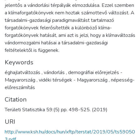
jelentős a vándorlási térpályák elmozdulása. Ezzel szemben
a klímaforgatókönyvek nem hoztak számottevő változást. A
társadalmi-gazdasági paradigmaváltást tartalmazó
forgatókönyvek felerősítették a különböző klíma-
forgatókönyvek hatását, ami azt is jelzi, hogy a klímaváltozás
vándormozgalmi hatásai a társadalmi-gazdasági
feltételektől is függenek.
Keywords
éghajlatváltozás
,
vándorlás
,
demográfiai előrejelzés -
Magyarország
,
vidéki térségek - Magyarország
,
népesség-
előreszámítás
Citation
Területi Statisztika 59:(5) pp. 498-525. (2019)
URI
http://www.ksh.hu/docs/hun/xftp/terstat/2019/05/ts59050
3.pdf