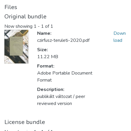
Files
Original bundle
Now showing
1 - 1 of 1
Name:
Down
czirfusz-teruleti-2020.pdf
load
Size:
11.22 MB
Format:
Adobe Portable Document
Format
Description:
publikált változat / peer
reviewed version
License bundle