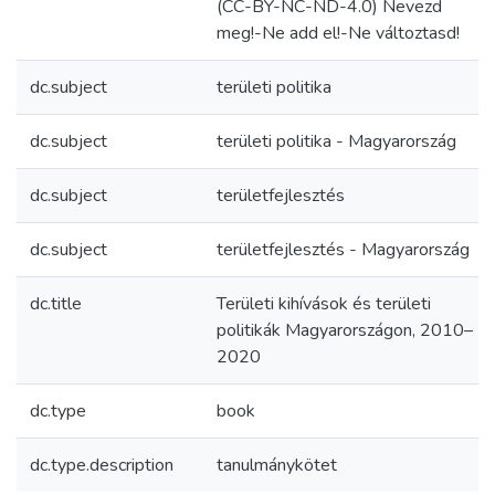
(CC-BY-NC-ND-4.0) Nevezd
meg!-Ne add el!-Ne változtasd!
dc.subject
területi politika
dc.subject
területi politika - Magyarország
dc.subject
területfejlesztés
dc.subject
területfejlesztés - Magyarország
dc.title
Területi kihívások és területi
politikák Magyarországon, 2010–
2020
dc.type
book
dc.type.description
tanulmánykötet