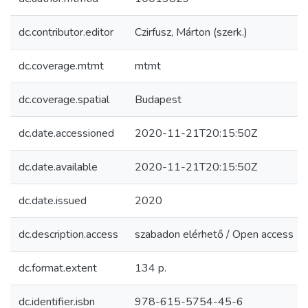
dc.contributor.editor
Czirfusz, Márton (szerk.)
dc.coverage.mtmt
mtmt
dc.coverage.spatial
Budapest
dc.date.accessioned
2020-11-21T20:15:50Z
dc.date.available
2020-11-21T20:15:50Z
dc.date.issued
2020
dc.description.access
szabadon elérhető / Open access
dc.format.extent
134 p.
dc.identifier.isbn
978-615-5754-45-6