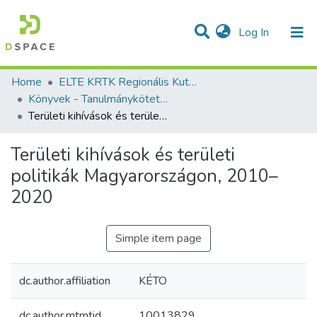
(current)
Log In
Communities & Collections
All of DSpace
Statistics
Home
ELTE KRTK Regionális Kutatások Intézete
Könyvek - Tanulmánykötetek - magyar nyelvű (RKI)
Területi kihívások és területi politikák Magyarországon, 2010–2020
Területi kihívások és területi
politikák Magyarországon, 2010–
2020
Simple item page
dc.author.affiliation
KÉTO
dc.author.mtmtid
10013829