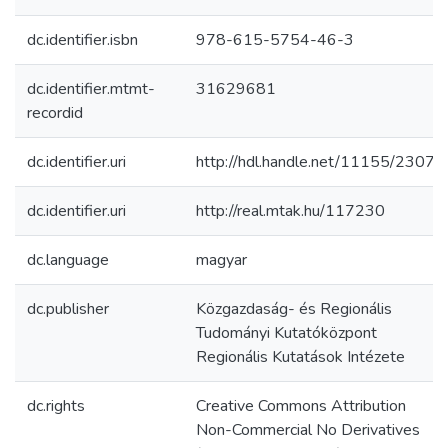
dc.identifier.isbn
978-615-5754-46-3
dc.identifier.mtmt-
31629681
recordid
dc.identifier.uri
http://hdl.handle.net/11155/2307
dc.identifier.uri
http://real.mtak.hu/117230
dc.language
magyar
dc.publisher
Közgazdaság- és Regionális
Tudományi Kutatóközpont
Regionális Kutatások Intézete
dc.rights
Creative Commons Attribution
Non-Commercial No Derivatives