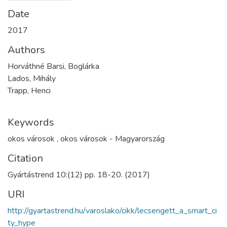
Date
2017
Authors
Horváthné Barsi, Boglárka
Lados, Mihály
Trapp, Henci
Keywords
okos városok
,
okos városok - Magyarország
Citation
Gyártástrend 10:(12) pp. 18-20. (2017)
URI
http://gyartastrend.hu/varoslako/cikk/lecsengett_a_smart_ci
ty_hype