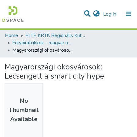
(current)
Log In
Communities & Collections
All of DSpace
Statistics
Home
ELTE KRTK Regionális Kutatások Intézete
Folyóiratcikkek - magyar nyelvű (RKI)
Magyarországi okosvárosok: Lecsengett a smart city hype
Magyarországi okosvárosok:
Lecsengett a smart city hype
No
Thumbnail
Available