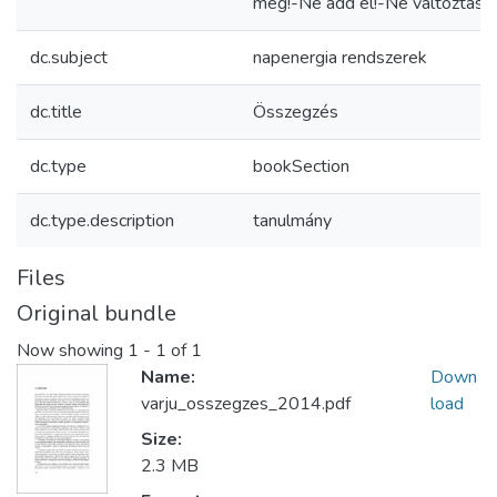
meg!-Ne add el!-Ne változtasd!
dc.subject
napenergia rendszerek
dc.title
Összegzés
dc.type
bookSection
dc.type.description
tanulmány
Files
Original bundle
Now showing
1 - 1 of 1
Name:
Down
varju_osszegzes_2014.pdf
load
Size:
2.3 MB