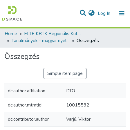
(current)
Log In
Communities & Collections
All of DSpace
Statistics
Home
ELTE KRTK Regionális Kutatások Intézete
Tanulmányok - magyar nyelvű (RKI)
Összegzés
Összegzés
Simple item page
dc.author.affiliation
DTO
dc.author.mtmtid
10015532
dc.contributor.author
Varjú, Viktor