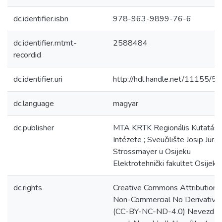
dc.identifier.isbn
978-963-9899-76-6
dc.identifier.mtmt-
2588484
recordid
dc.identifier.uri
http://hdl.handle.net/11155/5
dc.language
magyar
dc.publisher
MTA KRTK Regionális Kutatás
Intézete ; Sveučilište Josip Juraj
Strossmayer u Osijeku
Elektrotehnički fakultet Osijek
dc.rights
Creative Commons Attribution
Non-Commercial No Derivative
(CC-BY-NC-ND-4.0) Nevezd