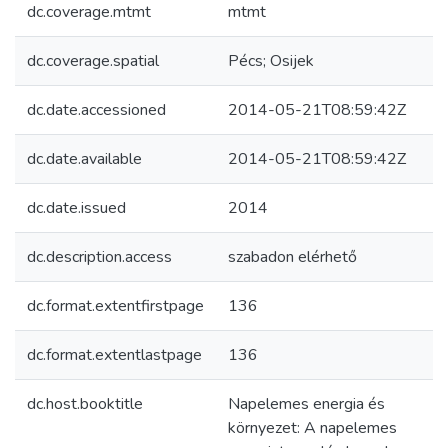
dc.coverage.mtmt
mtmt
dc.coverage.spatial
Pécs; Osijek
dc.date.accessioned
2014-05-21T08:59:42Z
dc.date.available
2014-05-21T08:59:42Z
dc.date.issued
2014
dc.description.access
szabadon elérhető
dc.format.extentfirstpage
136
dc.format.extentlastpage
136
dc.host.booktitle
Napelemes energia és
környezet: A napelemes