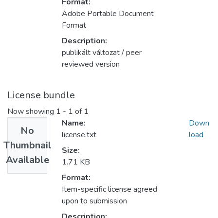
Format:
Adobe Portable Document
Format
Description:
publikált változat / peer
reviewed version
License bundle
Now showing
1 - 1 of 1
Name:
Down
No
license.txt
load
Thumbnail
Size:
Available
1.71 KB
Format:
Item-specific license agreed
upon to submission
Description: