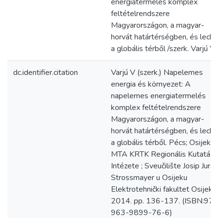
energiatermelés komplex
feltételrendszere
Magyarországon, a magyar-
horvát határtérségben, és leck
a globális térből /szerk. Varjú V.
dc.identifier.citation
Varjú V (szerk.) Napelemes
energia és környezet: A
napelemes energiatermelés
komplex feltételrendszere
Magyarországon, a magyar-
horvát határtérségben, és leck
a globális térből. Pécs; Osijek:
MTA KRTK Regionális Kutatás
Intézete ; Sveučilište Josip Juraj
Strossmayer u Osijeku
Elektrotehnički fakultet Osijek,
2014. pp. 136-137. (ISBN:97
963-9899-76-6)