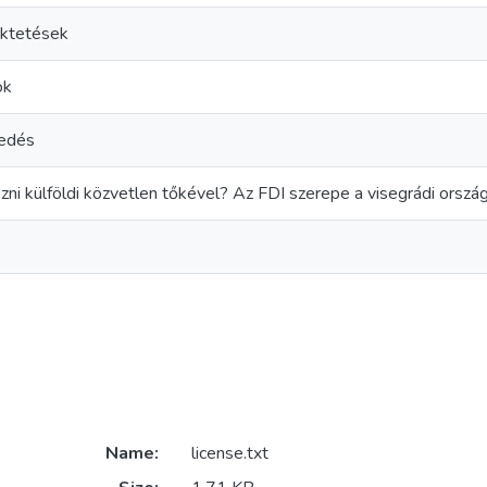
ektetések
ok
kedés
ózni külföldi közvetlen tőkével? Az FDI szerepe a visegrádi or
Name:
license.txt