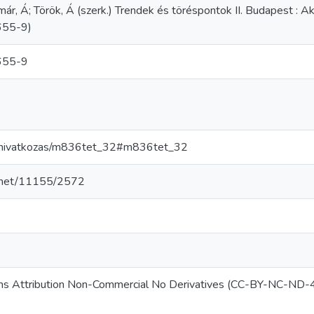
már, Á; Török, Á (szerk.) Trendek és töréspontok II. Budapest :
55-9)
655-9
hu/hivatkozas/m836tet_32#m836tet_32
le.net/11155/2572
s Attribution Non-Commercial No Derivatives (CC-BY-NC-ND-4