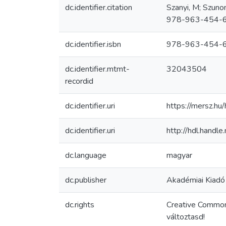
dc.identifier.citation
Szanyi, M; Szuno
978-963-454-6
dc.identifier.isbn
978-963-454-
dc.identifier.mtmt-
32043504
recordid
dc.identifier.uri
https://mersz.
dc.identifier.uri
http://hdl.hand
dc.language
magyar
dc.publisher
Akadémiai Kiadó
dc.rights
Creative Common
változtasd!