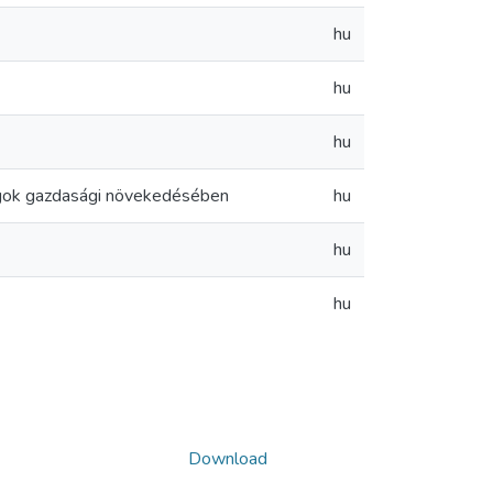
hu
hu
hu
szágok gazdasági növekedésében
hu
hu
hu
Download