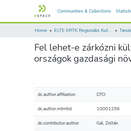
Communities & Collections
Statist
Home
ELTE KRTK Regionális Kutatások Intézete
Fel lehet-e zárkózni kü
országok gazdasági n
dc.author.affiliation
DTO
dc.author.mtmtid
10001296
dc.contributor.author
Gál, Zoltán