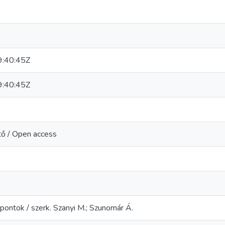
:40:45Z
:40:45Z
tő / Open access
pontok / szerk. Szanyi M.; Szunomár Á.