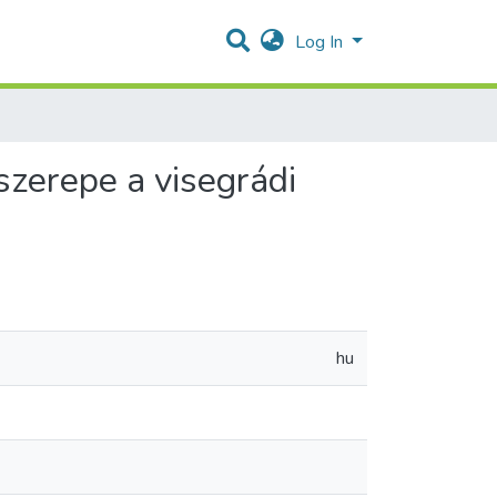
Log In
 szerepe a visegrádi
hu