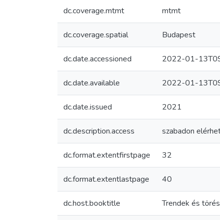
dc.coverage.mtmt
mtmt
dc.coverage.spatial
Budapest
dc.date.accessioned
2022-01-13T09
dc.date.available
2022-01-13T09
dc.date.issued
2021
dc.description.access
szabadon elérhe
dc.format.extentfirstpage
32
dc.format.extentlastpage
40
dc.host.booktitle
Trendek és törés