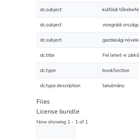
dc.subject
külföldi tőkebef
dc.subject
visegrádi ország
dc.subject
gazdasági növe
dc.title
Fel lehet-e zárk
dc.type
bookSection
dc.type.description
tanulmány
Files
License bundle
Now showing
1 - 1 of 1