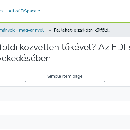
ics
All of DSpace
Tanulmányok - magyar nyelvű (RKI)
Fel lehet-e zárkózni külföldi közvetlen tőkével? Az FDI szerepe a visegrádi országok gazdasági növekedésében
lföldi közvetlen tőkével? Az FDI
övekedésében
Simple item page