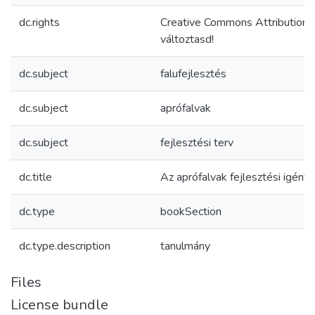
dc.rights
Creative Commons Attribution
változtasd!
dc.subject
falufejlesztés
dc.subject
aprófalvak
dc.subject
fejlesztési terv
dc.title
Az aprófalvak fejlesztési igénye
dc.type
bookSection
dc.type.description
tanulmány
Files
License bundle