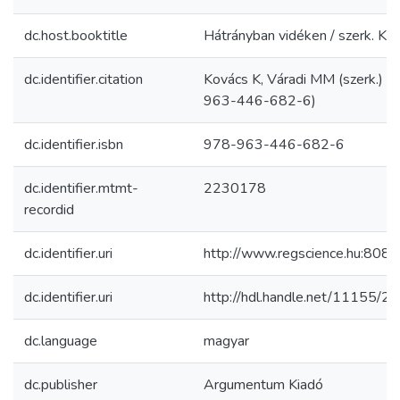
dc.host.booktitle
Hátrányban vidéken / szerk. Ko
dc.identifier.citation
Kovács K, Váradi MM (szerk.) 
963-446-682-6)
dc.identifier.isbn
978-963-446-682-6
dc.identifier.mtmt-
2230178
recordid
dc.identifier.uri
http://www.regscience.hu:808
dc.identifier.uri
http://hdl.handle.net/11155/2
dc.language
magyar
dc.publisher
Argumentum Kiadó