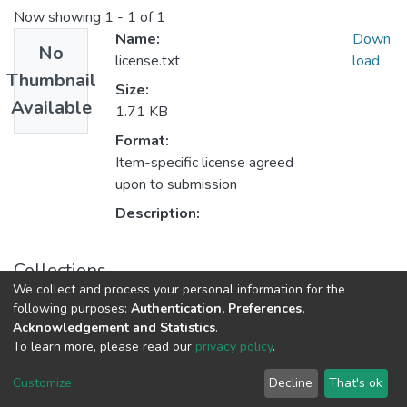
Now showing
1 - 1 of 1
Name:
Down
No
license.txt
load
Thumbnail
Size:
Available
1.71 KB
Format:
Item-specific license agreed
upon to submission
Description:
Collections
We collect and process your personal information for the
Tanulmányok - magyar nyelvű (RKI)
following purposes:
Authentication, Preferences,
Acknowledgement and Statistics
.
To learn more, please read our
privacy policy
.
DSpace software
copyright © 2002-2026
LYRASIS
Cookie
Privacy
End User
Send
Customize
Decline
That's ok
settings
policy
Agreement
Feedback