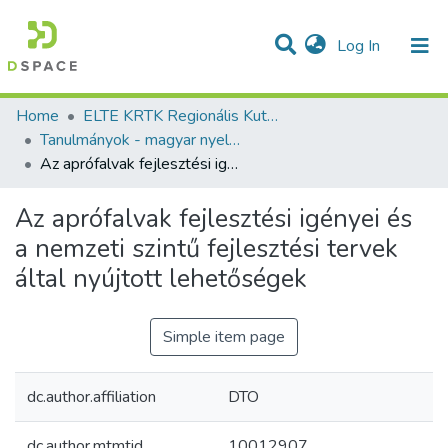
(current)
Log In
Communities & Collections
All of DSpace
Statistics
Home
ELTE KRTK Regionális Kutatások Intézete
Tanulmányok - magyar nyelvű (RKI)
Az aprófalvak fejlesztési igényei és a nemzeti szintű fejlesztési tervek által nyújtott lehetőségek
Az aprófalvak fejlesztési igényei és
a nemzeti szintű fejlesztési tervek
által nyújtott lehetőségek
Simple item page
dc.author.affiliation
DTO
dc.author.mtmtid
10012907