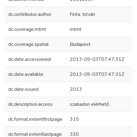
dc.contributor.author
Finta, István
dc.coverage.mtmt
mtmt
dc.coverage.spatial
Budapest
dc.date.accessioned
2013-09-03T07:47:31Z
dc.date.available
2013-09-03T07:47:31Z
dc.date.issued
2013
dc.description.access
szabadon elérhető
dc.format.extentfirstpage
315
dc.format.extentlastpage
330