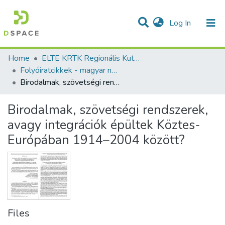
(current)
Log In
Communities & Collections
All of DSpace
Statistics
Home
ELTE KRTK Regionális Kutatások Intézete
Folyóiratcikkek - magyar nyelvű (RKI)
Birodalmak, szövetségi rendszerek, avagy integrációk épültek Köztes-Európában 1914–2004 között?
Birodalmak, szövetségi rendszerek,
avagy integrációk épültek Köztes-
Európában 1914–2004 között?
Files