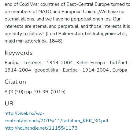
end of Cold War countries of East-Central Europe turned to
be members of NATO and European Union. „We have no
eternal alliens, and we have no perpetual enemies. Our
interests are eternal and perpetual, and those interests it is
our duty to follow" (Lord Palmerston, brit külügyminiszter,
majd miniszterelnök, 1848)
Keywords
Európa - történet - 1914-2004
,
Kelet-Európa - történet -
1914-2004
,
geopolitika - Európa - 1914-2004
,
Európa
Citation
8:(3 (30)) pp. 30-39. (2015)
URI
http://vikek.hu/wp-
content/uploads/2015/11/tartalom_KEK_30.pdf
http://hdl.handle.net/11155/1173