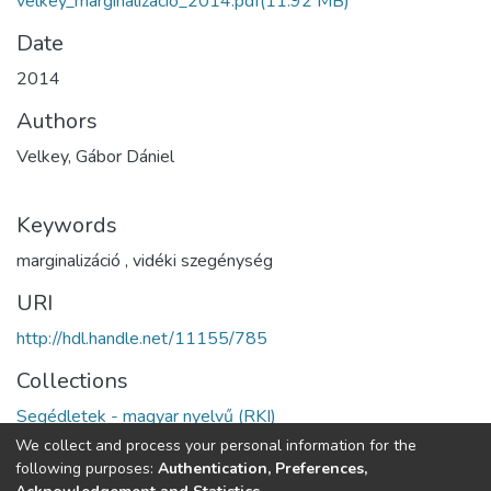
velkey_marginalizacio_2014.pdf
(11.92 MB)
Date
2014
Authors
Velkey, Gábor Dániel
Keywords
marginalizáció
,
vidéki szegénység
URI
http://hdl.handle.net/11155/785
Collections
Segédletek - magyar nyelvű (RKI)
We collect and process your personal information for the
Full item page
following purposes:
Authentication, Preferences,