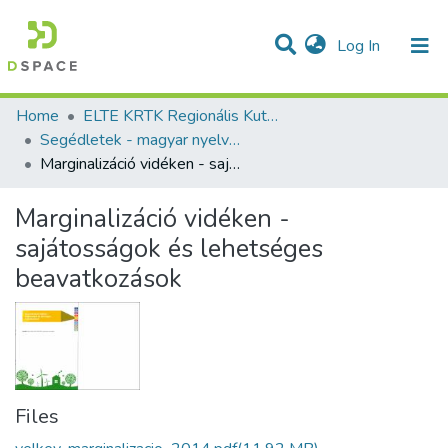
(current)
Log In
Communities & Collections
All of DSpace
Statistics
Home
ELTE KRTK Regionális Kutatások Intézete
Segédletek - magyar nyelvű (RKI)
Marginalizáció vidéken - sajátosságok és lehetséges beavatkozások
Marginalizáció vidéken -
sajátosságok és lehetséges
beavatkozások
Files