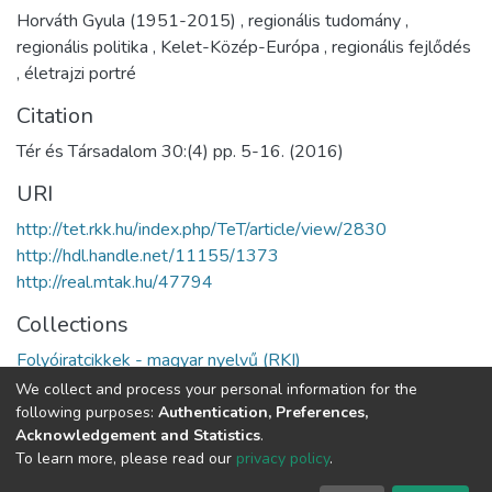
Horváth Gyula (1951-2015)
,
regionális tudomány
,
regionális politika
,
Kelet-Közép-Európa
,
regionális fejlődés
,
életrajzi portré
Citation
Tér és Társadalom 30:(4) pp. 5-16. (2016)
URI
http://tet.rkk.hu/index.php/TeT/article/view/2830
http://hdl.handle.net/11155/1373
http://real.mtak.hu/47794
Collections
Folyóiratcikkek - magyar nyelvű (RKI)
We collect and process your personal information for the
Full item page
following purposes:
Authentication, Preferences,
Acknowledgement and Statistics
.
To learn more, please read our
privacy policy
.
DSpace software
copyright © 2002-2026
LYRASIS