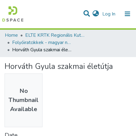
(current)
Log In
Communities & Collections
All of DSpace
Statistics
Home
ELTE KRTK Regionális Kutatások Intézete
Folyóiratcikkek - magyar nyelvű (RKI)
Horváth Gyula szakmai életútja
Horváth Gyula szakmai életútja
No
Thumbnail
Available
Date