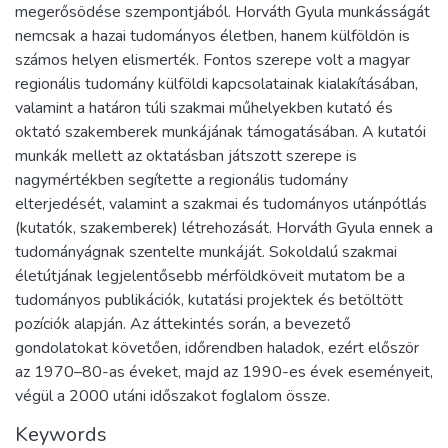
megerősödése szempontjából. Horváth Gyula munkásságát
nemcsak a hazai tudományos életben, hanem külföldön is
számos helyen elismerték. Fontos szerepe volt a magyar
regionális tudomány külföldi kapcsolatainak kialakításában,
valamint a határon túli szakmai műhelyekben kutató és
oktató szakemberek munkájának támogatásában. A kutatói
munkák mellett az oktatásban játszott szerepe is
nagymértékben segítette a regionális tudomány
elterjedését, valamint a szakmai és tudományos utánpótlás
(kutatók, szakemberek) létrehozását. Horváth Gyula ennek a
tudományágnak szentelte munkáját. Sokoldalú szakmai
életútjának legjelentősebb mérföldköveit mutatom be a
tudományos publikációk, kutatási projektek és betöltött
pozíciók alapján. Az áttekintés során, a bevezető
gondolatokat követően, időrendben haladok, ezért először
az 1970–80-as éveket, majd az 1990-es évek eseményeit,
végül a 2000 utáni időszakot foglalom össze.
Keywords