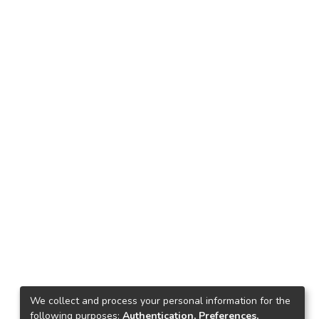
We collect and process your personal information for the
following purposes:
Authentication, Preferences,