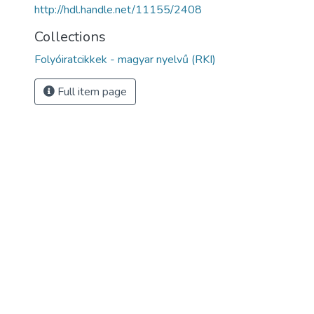
http://hdl.handle.net/11155/2408
Collections
Folyóiratcikkek - magyar nyelvű (RKI)
Full item page