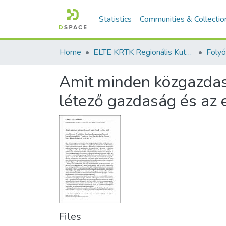
Statistics
Communities & Collectio
Home
ELTE KRTK Regionális Kutatások Intézete
Amit minden közgazdasá
létező gazdaság és az 
Files