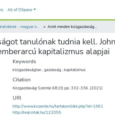
ns
All of DSpace
Folyóiratcikkek - magyar nyelvű (RKI)
Amit minden közgazdaságot tanulónak tudnia kell. John Komlos: A valójában létező gazdaság és az emberarcú kapitalizmus alapjai
got tanulónak tudnia kell. Joh
emberarcú kapitalizmus alapjai
Keywords
közgazdaságtan
,
gazdaság
,
kapitalizmus
Citation
Közgazdasági Szemle 68:(3) pp. 332-336. (2021)
URI
http://www.kszemle.hu/tartalom/cikk.php?id=1961
http://real.mtak.hu/122055