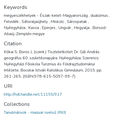
Keywords
megyeszékhelyek - Észak-kelet-Magyarország
,
dualizmus
,
Felvidék
,
Sátoraljaújhely
,
Miskolc
,
Sárospatak
,
Nyíregyháza
,
Kassa
,
Eperjes
,
Ungvár
,
Hegyalja
,
Borsod-
Abaúj-Zemplén megye
Citation
Kókai S; Boros L (szerk.) Tiszteletkötet Dr. Gál András
geográfus 60. születésnapjára. Nyíregyháza; Szerencs:
Nyíregyházi Főiskola Turizmus és Földrajztudományi
Intézete; Bocskai István Katolikus Gimnázium, 2015. pp.
261-265. (ISBN:978-615-5097-99-7)
URI
http://hdl.handle.net/11155/917
Collections
Tanulmányok - magyar nyelvű (RKI)