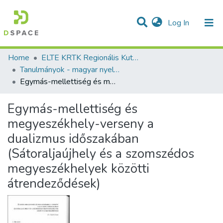
(current)
Log In
Communities & Collections
All of DSpace
Statistics
Home
ELTE KRTK Regionális Kutatások Intézete
Tanulmányok - magyar nyelvű (RKI)
Egymás-mellettiség és megyeszékhely-verseny a dualizmus időszakában (Sátoraljaújhely és a szomszédos megyeszékhelyek közötti átrendeződések)
Egymás-mellettiség és
megyeszékhely-verseny a
dualizmus időszakában
(Sátoraljaújhely és a szomszédos
megyeszékhelyek közötti
átrendeződések)