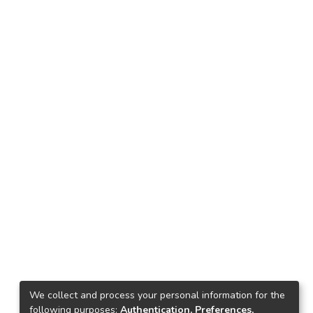
We collect and process your personal information for the
following purposes:
Authentication, Preferences,