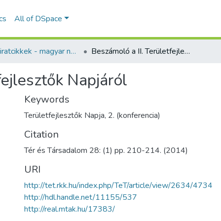
ics
All of DSpace
Folyóiratcikkek - magyar nyelvű (RKI)
Beszámoló a II. Területfejlesztők Napjáról
fejlesztők Napjáról
Keywords
Területfejlesztők Napja, 2. (konferencia)
Citation
Tér és Társadalom 28: (1) pp. 210-214. (2014)
URI
http://tet.rkk.hu/index.php/TeT/article/view/2634/4734
http://hdl.handle.net/11155/537
http://real.mtak.hu/17383/