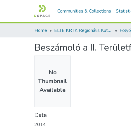
Communities & Collections
Statist
Home
ELTE KRTK Regionális Kutatások Intézete
Beszámoló a II. Terület
No
Thumbnail
Available
Date
2014