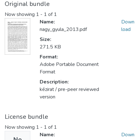
Original bundle
Now showing
1 - 1 of 1
Name:
Down
nagy_gyula_2013.pdf
load
Size:
271.5 KB
Format:
Adobe Portable Document
Format
Description:
kézirat / pre-peer reviewed
version
License bundle
Now showing
1 - 1 of 1
Name:
Down
No