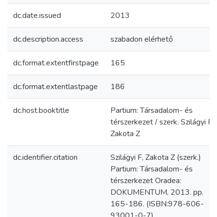
dc.date.issued
2013
dc.description.access
szabadon elérhető
dc.format.extentfirstpage
165
dc.format.extentlastpage
186
dc.host.booktitle
Partium: Társadalom- és
térszerkezet / szerk. Szilágyi F,
Zakota Z
dc.identifier.citation
Szilágyi F, Zakota Z (szerk.)
Partium: Társadalom- és
térszerkezet Oradea:
DOKUMENTUM, 2013. pp.
165-186. (ISBN:978-606-
93001-0-7)