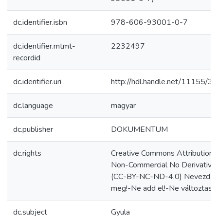
dc.identifier.isbn
978-606-93001-0-7
dc.identifier.mtmt-
2232497
recordid
dc.identifier.uri
http://hdl.handle.net/11155/3
dc.language
magyar
dc.publisher
DOKUMENTUM
dc.rights
Creative Commons Attribution
Non-Commercial No Derivative
(CC-BY-NC-ND-4.0) Nevezd
meg!-Ne add el!-Ne változtasd!
dc.subject
Gyula