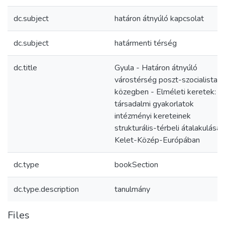
dc.subject
határon átnyúló kapcsolat
dc.subject
határmenti térség
dc.title
Gyula - Határon átnyúló
várostérség poszt-szocialista
közegben - Elméleti keretek: A
társadalmi gyakorlatok
intézményi kereteinek
strukturális-térbeli átalakulása
Kelet-Közép-Európában
dc.type
bookSection
dc.type.description
tanulmány
Files