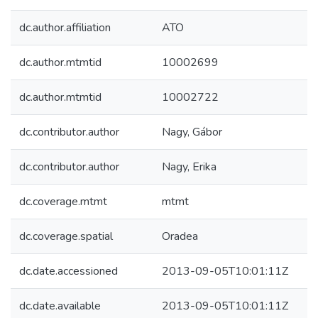
dc.author.affiliation
ATO
dc.author.mtmtid
10002699
dc.author.mtmtid
10002722
dc.contributor.author
Nagy, Gábor
dc.contributor.author
Nagy, Erika
dc.coverage.mtmt
mtmt
dc.coverage.spatial
Oradea
dc.date.accessioned
2013-09-05T10:01:11Z
dc.date.available
2013-09-05T10:01:11Z