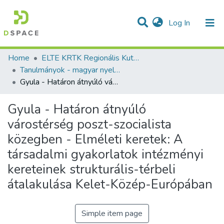
(current)
Log In
Communities & Collections
All of DSpace
Statistics
Home
ELTE KRTK Regionális Kutatások Intézete
Tanulmányok - magyar nyelvű (RKI)
Gyula - Határon átnyúló várostérség poszt-szocialista közegben - Elméleti keretek: A társadalmi gyakorlatok intézményi kereteinek strukturális-térbeli átalakulása Kelet-Közép-Európában
Gyula - Határon átnyúló
várostérség poszt-szocialista
közegben - Elméleti keretek: A
társadalmi gyakorlatok intézményi
kereteinek strukturális-térbeli
átalakulása Kelet-Közép-Európában
Simple item page