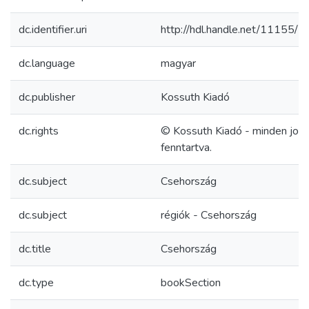
dc.identifier.uri
http://hdl.handle.net/11155/
dc.language
magyar
dc.publisher
Kossuth Kiadó
dc.rights
© Kossuth Kiadó - minden jog
fenntartva.
dc.subject
Csehország
dc.subject
régiók - Csehország
dc.title
Csehország
dc.type
bookSection