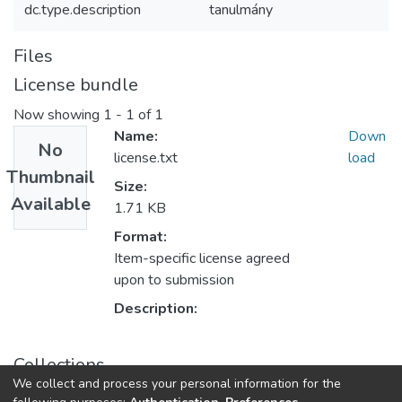
dc.type.description
tanulmány
Files
License bundle
Now showing
1 - 1 of 1
Name:
Down
No
license.txt
load
Thumbnail
Size:
Available
1.71 KB
Format:
Item-specific license agreed
upon to submission
Description:
Collections
We collect and process your personal information for the
Tanulmányok - magyar nyelvű (RKI)