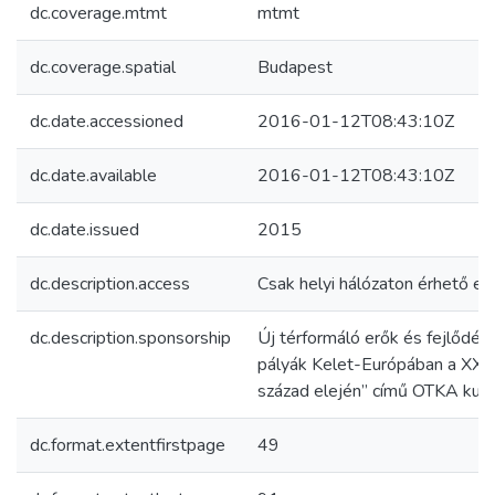
dc.coverage.mtmt
mtmt
dc.coverage.spatial
Budapest
dc.date.accessioned
2016-01-12T08:43:10Z
dc.date.available
2016-01-12T08:43:10Z
dc.date.issued
2015
dc.description.access
Csak helyi hálózaton érhető el
dc.description.sponsorship
Új térformáló erők és fejlődési
pályák Kelet-Európában a XXI.
század elején” című OTKA kut
dc.format.extentfirstpage
49