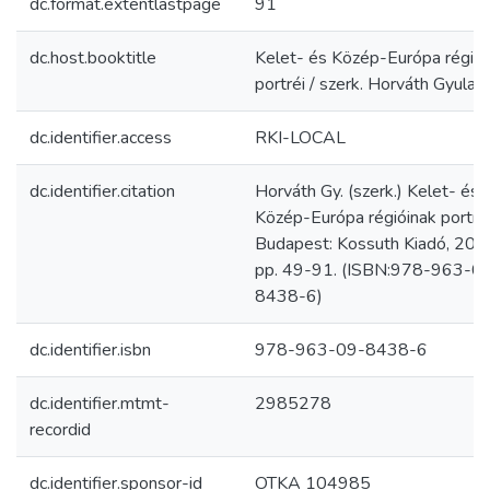
dc.format.extentlastpage
91
dc.host.booktitle
Kelet- és Közép-Európa régiói
portréi / szerk. Horváth Gyula
dc.identifier.access
RKI-LOCAL
dc.identifier.citation
Horváth Gy. (szerk.) Kelet- és
Közép-Európa régióinak portréi
Budapest: Kossuth Kiadó, 201
pp. 49-91. (ISBN:978-963-0
8438-6)
dc.identifier.isbn
978-963-09-8438-6
dc.identifier.mtmt-
2985278
recordid
dc.identifier.sponsor-id
OTKA 104985