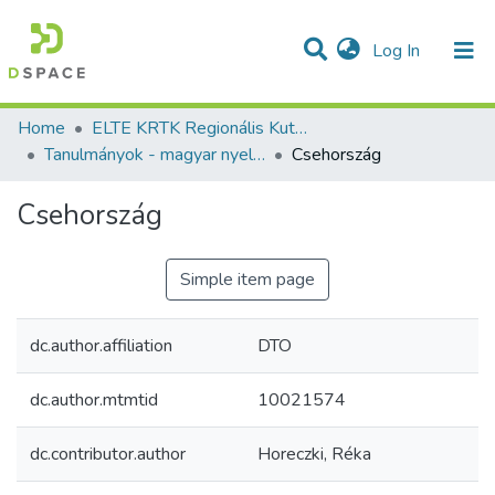
(current)
Log In
Communities & Collections
All of DSpace
Statistics
Home
ELTE KRTK Regionális Kutatások Intézete
Tanulmányok - magyar nyelvű (RKI)
Csehország
Csehország
Simple item page
dc.author.affiliation
DTO
dc.author.mtmtid
10021574
dc.contributor.author
Horeczki, Réka