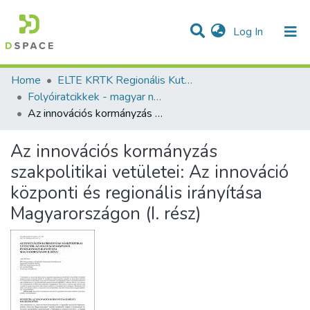
(current)
Log In
Communities & Collections
All of DSpace
Statistics
Home
ELTE KRTK Regionális Kutatások Intézete
Folyóiratcikkek - magyar nyelvű (RKI)
Az innovációs kormányzás szakpolitikai vetületei: Az innováció központi és regionális irányítása Magyarországon (I. rész)
Az innovációs kormányzás
szakpolitikai vetületei: Az innováció
központi és regionális irányítása
Magyarországon (I. rész)