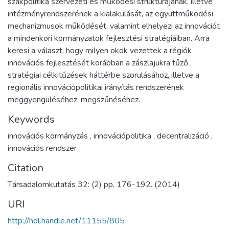
szakpolitika szervezeti és működési struktúrájának, illetve
intézményrendszerének a kialakulását, az együttműködési
mechanizmusok működését, valamint elhelyezi az innovációt
a mindenkori kormányzatok fejlesztési stratégiáiban. Arra
keresi a választ, hogy milyen okok vezettek a régiók
innovációs fejlesztését korábban a zászlajukra tűző
stratégiai célkitűzések háttérbe szorulásához, illetve a
regionális innovációpolitikai irányítás rendszerének
meggyengüléséhez, megszűnéséhez.
Keywords
innovációs kormányzás
,
innovációpolitika
,
decentralizáció
,
innovációs rendszer
Citation
Társadalomkutatás 32: (2) pp. 176-192. (2014)
URI
http://hdl.handle.net/11155/805