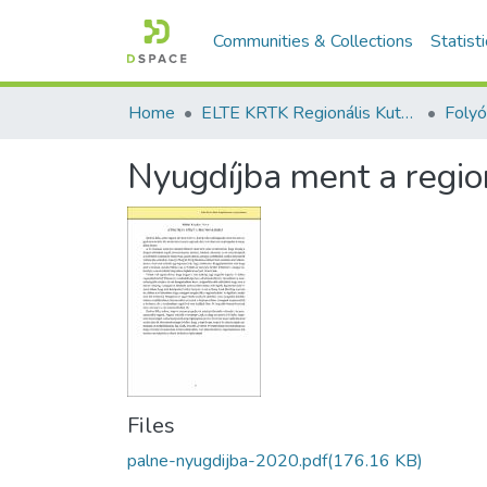
Communities & Collections
Statist
Home
ELTE KRTK Regionális Kutatások Intézete
Nyugdíjba ment a regi
Files
palne-nyugdijba-2020.pdf
(176.16 KB)