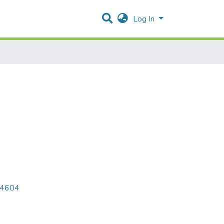
Log In
8/4604