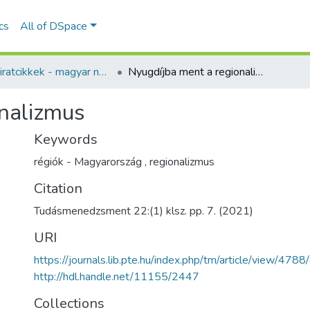
ics
All of DSpace
Folyóiratcikkek - magyar nyelvű (RKI)
Nyugdíjba ment a regionalizmus
onalizmus
Keywords
régiók - Magyarország
,
regionalizmus
Citation
Tudásmenedzsment 22:(1) klsz. pp. 7. (2021)
URI
https://journals.lib.pte.hu/index.php/tm/article/view/478
http://hdl.handle.net/11155/2447
Collections