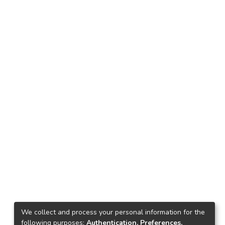
We collect and process your personal information for the
following purposes:
Authentication, Preferences,