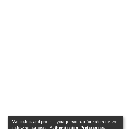
We collect and process your personal information for the
following purposes:
Authentication, Preferences,