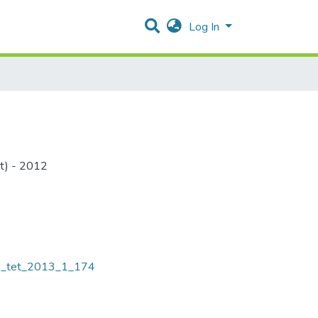
Log In
at) - 2012
51_tet_2013_1_174