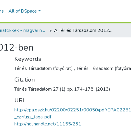
ns
All of DSpace
Folyóiratcikkek - magyar nyelvű (RKI)
A Tér és Társadalom 2012-ben
2012-ben
Keywords
Tér és Társadalom (folyóirat)
,
Tér és Társadalom (folyóir
Citation
Tér és Társadalom 27:(1) pp. 174-178. (2013)
URI
http://epa.oszk.hu/02200/02251/00050/pdf/EPA022
_czirfusz_tagai.pdf
http://hdl.handle.net/11155/231