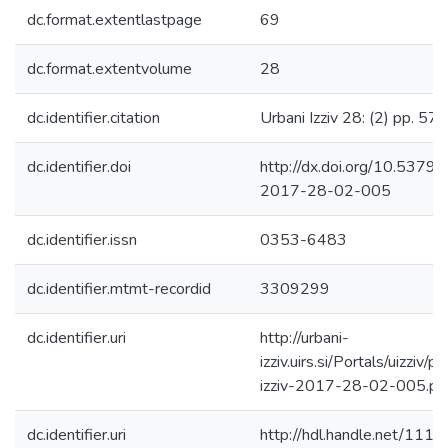
dc.format.extentlastpage
69
dc.format.extentvolume
28
dc.identifier.citation
Urbani Izziv 28: (2) pp. 57
dc.identifier.doi
http://dx.doi.org/10.5379/u
2017-28-02-005
dc.identifier.issn
0353-6483
dc.identifier.mtmt-recordid
3309299
dc.identifier.uri
http://urbani-
izziv.uirs.si/Portals/uizziv/p
izziv-2017-28-02-005.pd
dc.identifier.uri
http://hdl.handle.net/111