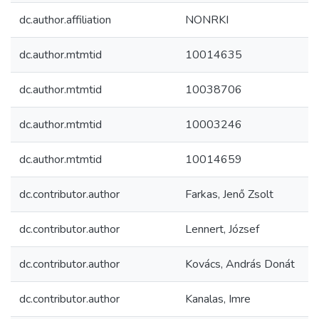
dc.author.affiliation
NONRKI
dc.author.mtmtid
10014635
dc.author.mtmtid
10038706
dc.author.mtmtid
10003246
dc.author.mtmtid
10014659
dc.contributor.author
Farkas, Jenő Zsolt
dc.contributor.author
Lennert, József
dc.contributor.author
Kovács, András Donát
dc.contributor.author
Kanalas, Imre