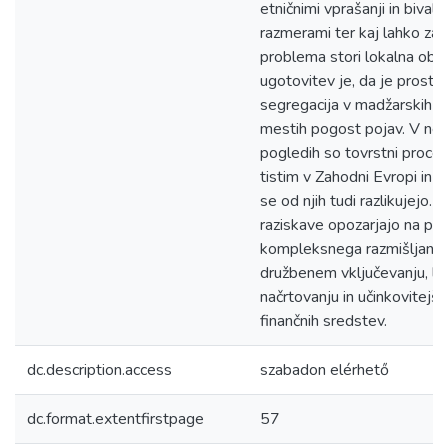
etničnimi vprašanji in bivaln
razmerami ter kaj lahko za 
problema stori lokalna obl
ugotovitev je, da je prosto
segregacija v madžarskih k
mestih pogost pojav. V nek
pogledih so tovrstni proce
tistim v Zahodni Evropi in 
se od njih tudi razlikujejo. I
raziskave opozarjajo na 
kompleksnega razmišljanja
družbenem vključevanju, l
načrtovanju in učinkovitejši 
finančnih sredstev.
dc.description.access
szabadon elérhető
dc.format.extentfirstpage
57