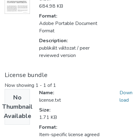
684.98 KB
Format:
Adobe Portable Document
Format
Description:
publikált változat / peer
reviewed version
License bundle
Now showing
1 - 1 of 1
Name:
Down
No
license.txt
load
Thumbnail
Size:
Available
1.71 KB
Format:
Item-specific license agreed