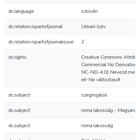
dc.language
szlovén
dc.relation.ispartofjournal
Urbani Izziv
dc.relation.ispartofjournalissue
2
dc.rights
Creative Commons Attribu
Commercial No Derivative
NC-ND-4.0) Nevezd meg!
el!-Ne változtasd!
dc.subject
szegregáció
dc.subject
roma lakosság - Magyaror
dc.subject
roma lakosság