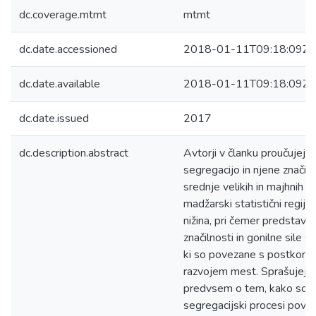
dc.coverage.mtmt
mtmt
dc.date.accessioned
2018-01-11T09:18:09Z
dc.date.available
2018-01-11T09:18:09Z
dc.date.issued
2017
dc.description.abstract
Avtorji v članku proučujejo
segregacijo in njene značiln
srednje velikih in majhnih m
madžarski statistični regiji 
nižina, pri čemer predstavij
značilnosti in gonilne sile s
ki so povezane s postkomu
razvojem mest. Sprašujejo
predvsem o tem, kako so
segregacijski procesi povez