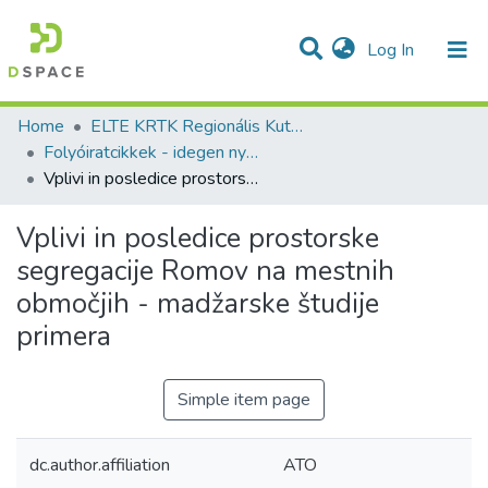
(current)
Log In
Communities & Collections
All of DSpace
Statistics
Home
ELTE KRTK Regionális Kutatások Intézete
Folyóiratcikkek - idegen nyelvű (RKI)
Vplivi in posledice prostorske segregacije Romov na mestnih območjih - madžarske študije primera
Vplivi in posledice prostorske
segregacije Romov na mestnih
območjih - madžarske študije
primera
Simple item page
dc.author.affiliation
ATO