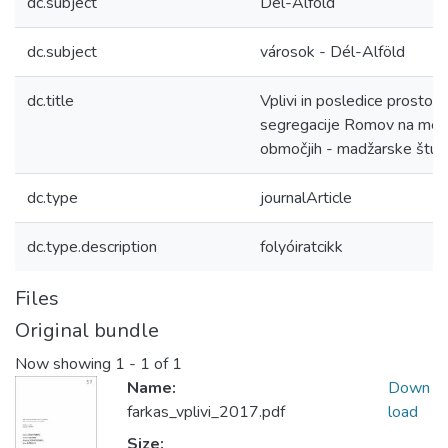
dc.subject
Dél-Alföld
dc.subject
városok - Dél-Alföld
dc.title
Vplivi in posledice prostor
segregacije Romov na mes
območjih - madžarske študi
dc.type
journalArticle
dc.type.description
folyóiratcikk
Files
Original bundle
Now showing
1 - 1 of 1
Name:
Down
farkas_vplivi_2017.pdf
load
Size: