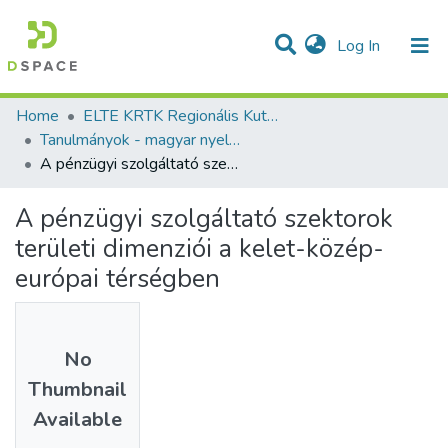
(current)
Log In
Communities & Collections
All of DSpace
Statistics
Home
ELTE KRTK Regionális Kutatások Intézete
Tanulmányok - magyar nyelvű (RKI)
A pénzügyi szolgáltató szektorok területi dimenziói a kelet-közép-európai térségben
A pénzügyi szolgáltató szektorok
területi dimenziói a kelet-közép-
európai térségben
No
Thumbnail
Available