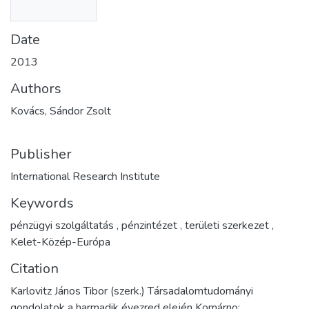
Date
2013
Authors
Kovács, Sándor Zsolt
Publisher
International Research Institute
Keywords
pénzügyi szolgáltatás
,
pénzintézet
,
területi szerkezet
,
Kelet-Közép-Európa
Citation
Karlovitz János Tibor (szerk.) Társadalomtudományi
gondolatok a harmadik évezred elején Komárno: