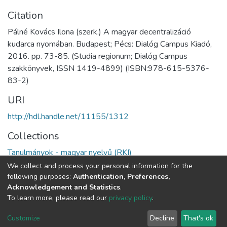
Citation
Pálné Kovács Ilona (szerk.) A magyar decentralizáció
kudarca nyomában. Budapest; Pécs: Dialóg Campus Kiadó,
2016. pp. 73-85. (Studia regionum; Dialóg Campus
szakkönyvek, ISSN 1419-4899) (ISBN:978-615-5376-
83-2)
URI
http://hdl.handle.net/11155/1312
Collections
Tanulmányok - magyar nyelvű (RKI)
We collect and process your personal information for the
Full item page
following purposes:
Authentication, Preferences,
Acknowledgement and Statistics
.
To learn more, please read our
privacy policy
.
DSpace software
copyright © 2002-2026
LYRASIS
Cookie
Privacy
End User
Send
Customize
Decline
That's ok
settings
policy
Agreement
Feedback