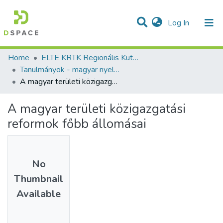
(current)
Log In
Communities & Collections
All of DSpace
Statistics
Home
ELTE KRTK Regionális Kutatások Intézete
Tanulmányok - magyar nyelvű (RKI)
A magyar területi közigazgatási reformok főbb állomásai
A magyar területi közigazgatási
reformok főbb állomásai
No
Thumbnail
Available