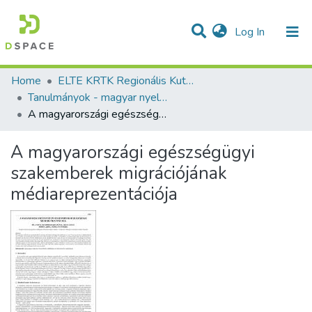
(current)
Log In
Communities & Collections
All of DSpace
Statistics
Home
ELTE KRTK Regionális Kutatások Intézete
Tanulmányok - magyar nyelvű (RKI)
A magyarországi egészségügyi szakemberek migrációjának médiareprezentációja
A magyarországi egészségügyi
szakemberek migrációjának
médiareprezentációja