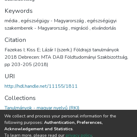
Keywords
média
,
egészségügy - Magyarország
,
egészségügyi
szakemberek - Magyarország
,
migráció
,
elvándorlás
Citation
Fazekas I; Kiss E; Lázár I (szerk.) Földrajzi tanulmányok
2018 Debrecen: MTA DAB Földtudományi Szakbizottság,
pp 203-205 (2018)
URI
http://hdl.handle.net/11155/1811
Collections
Tanulmányok - magyar nyelvű (RKI)
We collect and process your personal information for the
Full item page
following purposes:
Authentication, Preferences,
Acknowledgement and Statistics
.
To learn more, please read our
privacy policy
.