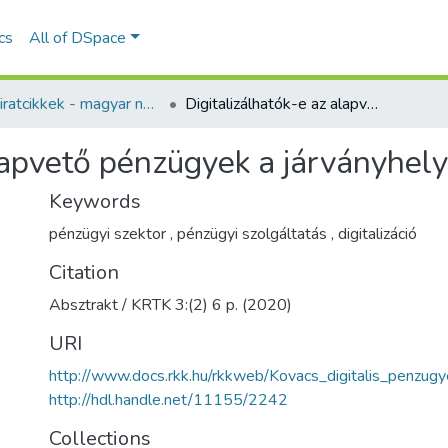
ics
All of DSpace
Folyóiratcikkek - magyar nyelvű (RKI)
Digitalizálhatók-e az alapvető pénzügyek a járványhelyzet hatására?
alapvető pénzügyek a járványhel
Keywords
pénzügyi szektor
,
pénzügyi szolgáltatás
,
digitalizáció
Citation
Absztrakt / KRTK 3:(2) 6 p. (2020)
URI
http://www.docs.rkk.hu/rkkweb/Kovacs_digitalis_penzugy
http://hdl.handle.net/11155/2242
Collections