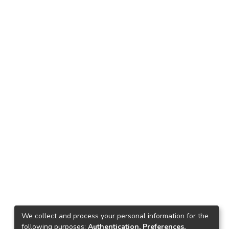
We collect and process your personal information for the
following purposes:
Authentication, Preferences,