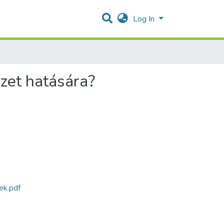
Log In
yzet hatására?
ek.pdf