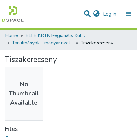
(current)
Log In
Communities & Collections
All of DSpace
Statistics
Home
ELTE KRTK Regionális Kutatások Intézete
Tanulmányok - magyar nyelvű (RKI)
Tiszakerecseny
Tiszakerecseny
No
Thumbnail
Available
Files