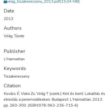
virag_tiszakerecseny_2013.pdf
(15.04 MB)
Date
2013
Authors
Virág, Tünde
Publisher
L'Harmattan
Keywords
Tiszakerecseny
Citation
Kovács É; Vidra Zs; Virág T (szerk.) Kint és bent: Lokalitás és
etnicitás a peremvidékeken. Budapest: L'Harmattan, 2013.
pp. 260-300. (ISBN:978-963-236-715-6)