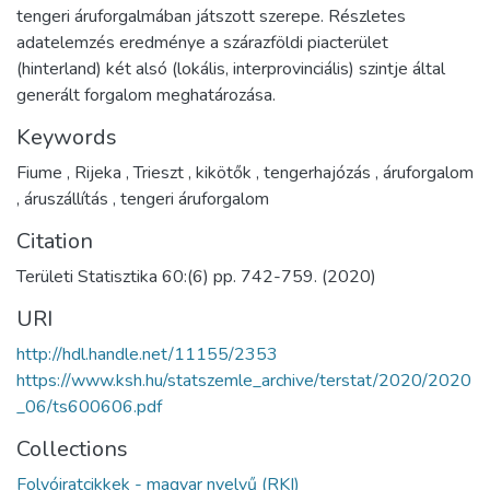
tengeri áruforgalmában játszott szerepe. Részletes
adatelemzés eredménye a szárazföldi piacterület
(hinterland) két alsó (lokális, interprovinciális) szintje által
generált forgalom meghatározása.
Keywords
Fiume
,
Rijeka
,
Trieszt
,
kikötők
,
tengerhajózás
,
áruforgalom
,
áruszállítás
,
tengeri áruforgalom
Citation
Területi Statisztika 60:(6) pp. 742-759. (2020)
URI
http://hdl.handle.net/11155/2353
https://www.ksh.hu/statszemle_archive/terstat/2020/2020
_06/ts600606.pdf
Collections
Folyóiratcikkek - magyar nyelvű (RKI)