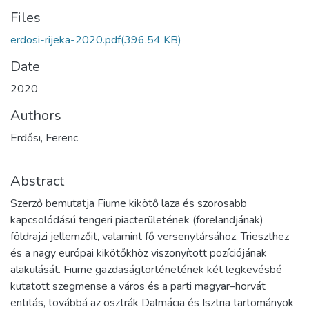
Files
erdosi-rijeka-2020.pdf
(396.54 KB)
Date
2020
Authors
Erdősi, Ferenc
Abstract
Szerző bemutatja Fiume kikötő laza és szorosabb
kapcsolódású tengeri piacterületének (forelandjának)
földrajzi jellemzőit, valamint fő versenytársához, Trieszthez
és a nagy európai kikötőkhöz viszonyított pozíciójának
alakulását. Fiume gazdaságtörténetének két legkevésbé
kutatott szegmense a város és a parti magyar–horvát
entitás, továbbá az osztrák Dalmácia és Isztria tartományok