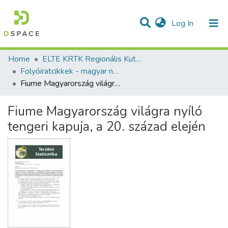
(current)
Log In
Communities & Collections
All of DSpace
Statistics
Home
ELTE KRTK Regionális Kutatások Intézete
Folyóiratcikkek - magyar nyelvű (RKI)
Fiume Magyarország világra nyíló tengeri kapuja, a 20. század elején
Fiume Magyarország világra nyíló
tengeri kapuja, a 20. század elején