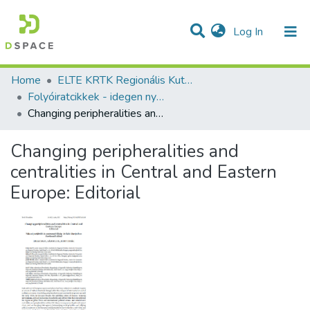
(current)
Log In
Communities & Collections
All of DSpace
Statistics
Home
ELTE KRTK Regionális Kutatások Intézete
Folyóiratcikkek - idegen nyelvű (RKI)
Changing peripheralities and centralities in Central and Eastern Europe: Editorial
Changing peripheralities and
centralities in Central and Eastern
Europe: Editorial