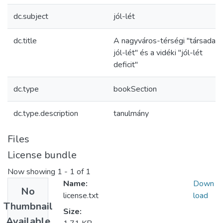
dc.subject
jól-lét
dc.title
A nagyváros-térségi "társadalm
jól-lét" és a vidéki "jól-lét
deficit"
dc.type
bookSection
dc.type.description
tanulmány
Files
License bundle
Now showing
1 - 1 of 1
Name:
Down
No
license.txt
load
Thumbnail
Size:
Available