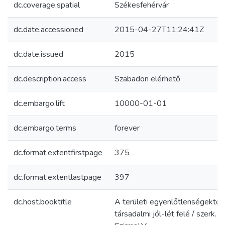
dc.coverage.spatial
Székesfehérvár
dc.date.accessioned
2015-04-27T11:24:41Z
dc.date.issued
2015
dc.description.access
Szabadon elérhető
dc.embargo.lift
10000-01-01
dc.embargo.terms
forever
dc.format.extentfirstpage
375
dc.format.extentlastpage
397
dc.host.booktitle
A területi egyenlőtlenségektől 
társadalmi jól-lét felé / szerk.