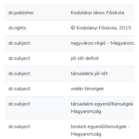
dc.publisher
Kodolányi János Főiskola
dc.rights
© Kodolányi Főiskola, 2015
dc.subject
nagyvárosi régió - Magyarorszá
dc.subject
jól-lét deficit
dc.subject
társadalmi jól-lét
dc.subject
vidéki térségek
dc.subject
társadalmi egyenlőtlenségek -
Magyarország
dc.subject
területi egyenlőtlenségek -
Magyarország