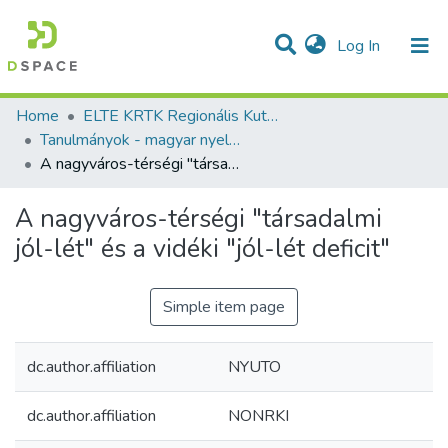
(current)
Log In
Communities & Collections
All of DSpace
Statistics
Home
ELTE KRTK Regionális Kutatások Intézete
Tanulmányok - magyar nyelvű (RKI)
A nagyváros-térségi "társadalmi jól-lét" és a vidéki "jól-lét deficit"
A nagyváros-térségi "társadalmi
jól-lét" és a vidéki "jól-lét deficit"
Simple item page
dc.author.affiliation
NYUTO
dc.author.affiliation
NONRKI