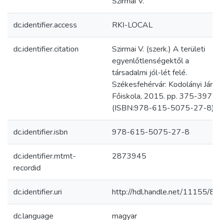
Szirmai V.
dc.identifier.access
RKI-LOCAL
dc.identifier.citation
Szirmai V. (szerk.) A területi
egyenlőtlenségektől a
társadalmi jól-lét felé.
Székesfehérvár: Kodolányi Jáno
Főiskola, 2015. pp. 375-397.
(ISBN:978-615-5075-27-8)
dc.identifier.isbn
978-615-5075-27-8
dc.identifier.mtmt-
2873945
recordid
dc.identifier.uri
http://hdl.handle.net/11155/8
dc.language
magyar