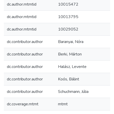
dc.author.mtmtid
10015472
dc.author.mtmtid
10013795
dc.author.mtmtid
10029052
dc.contributor.author
Baranyai, Nóra
dc.contributor.author
Berki, Márton
dc.contributor.author
Halász, Levente
dc.contributor.author
Koós, Bálint
dc.contributor.author
Schuchmann, Júlia
dc.coverage.mtmt
mtmt