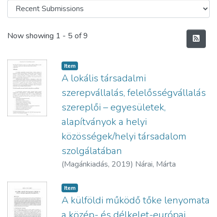
Recent Submissions
Now showing
1 - 5 of 9
Item
A lokális társadalmi
szerepvállalás, felelősségvállalás
szereplői – egyesületek,
alapítványok a helyi
közösségek/helyi társadalom
szolgálatában
(
Magánkiadás,
2019
)
Nárai, Márta
Item
A külföldi működő tőke lenyomata
a közép- és délkelet-európai