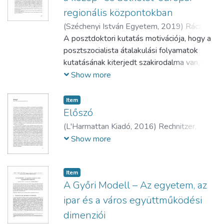
regionális központokban
(
Széchenyi István Egyetem,
2019
)
Rácz,
Szilárd
A posztdoktori kutatás motivációja, hogy a
posztszocialista átalakulási folyamatok
kutatásának kiterjedt szakirodalma van, de
az összes közép- és délkelet-európai
Show more
nagyvárost összehasonlító munkák száma
nemzetközi viszonylatban alacsony. A
Item
kutatás célja a közép- és délkelet-európai
Előszó
regionális központok külföldi működő tőke
(
L'Harmattan Kiadó,
2016
)
Rechnitzer,
által vezérelt átalakulási, fejlődési
János
Show more
folyamatainak feltárása a
rendszerváltozásokat követő időszakban.
Az elemzés földrajzi fókusza: Közép-Európa
Item
és Délkelet-Európa posztszocialista
A Győri Modell – Az egyetem, az
államai, a vizsgálódás léptéke a
ipar és a város együttműködési
nagyvárosok, régióközpontok szintje. Jelen
dimenziói
tanulmány a kutatás első szakaszáról, a