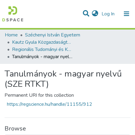
(current)
Log In
Communities & Collections
All of DSpace
Statistics
Home
Széchenyi István Egyetem
Kautz Gyula Közgazdaságtudományi Kar
Regionális Tudományi és Közpolitikai Tanszék
Tanulmányok - magyar nyelvű (SZE RTKT)
Tanulmányok - magyar nyelvű
(SZE RTKT)
Permanent URI for this collection
https://regscience.hu/handle/11155/912
Browse