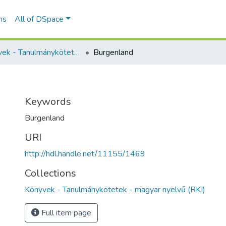
ns
All of DSpace
Könyvek - Tanulmánykötetek - magyar nyelvű (RKI)
Burgenland
Keywords
Burgenland
URI
http://hdl.handle.net/11155/1469
Collections
Könyvek - Tanulmánykötetek - magyar nyelvű (RKI)
Full item page