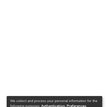
We collect and process your personal information for the
following purposes:
Authentication, Preferences,