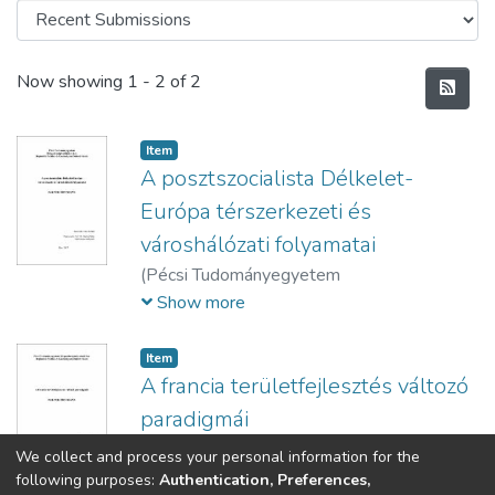
Recent Submissions
Now showing
1 - 2 of 2
Item
A posztszocialista Délkelet-
Európa térszerkezeti és
városhálózati folyamatai
(
Pécsi Tudományegyetem
Közgazdaságtudományi Kar,
2017
)
Rácz,
Show more
Szilárd
Item
A francia területfejlesztés változó
paradigmái
(
Pécsi Tudományegyetem
We collect and process your personal information for the
Közgazdaságtudományi Kar Regionális
following purposes:
Authentication, Preferences,