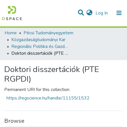
(current)
Log In
Communities & Collections
All of DSpace
Statistics
Home
Pécsi Tudományegyetem
Közgazdaságtudományi Kar
Regionális Politika és Gazdaságtan Doktori Iskola
Doktori disszertációk (PTE RGPDI)
Doktori disszertációk (PTE
RGPDI)
Permanent URI for this collection
https://regscience.hu/handle/11155/1532
Browse