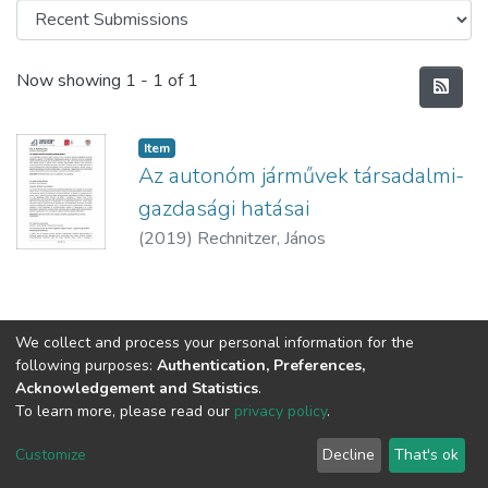
Recent Submissions
Now showing
1 - 1 of 1
Item
Az autonóm járművek társadalmi-
gazdasági hatásai
(
2019
)
Rechnitzer, János
We collect and process your personal information for the
following purposes:
Authentication, Preferences,
Acknowledgement and Statistics
.
To learn more, please read our
privacy policy
.
DSpace software
copyright © 2002-2026
LYRASIS
Cookie
Privacy
End User
Send
Customize
Decline
That's ok
settings
policy
Agreement
Feedback