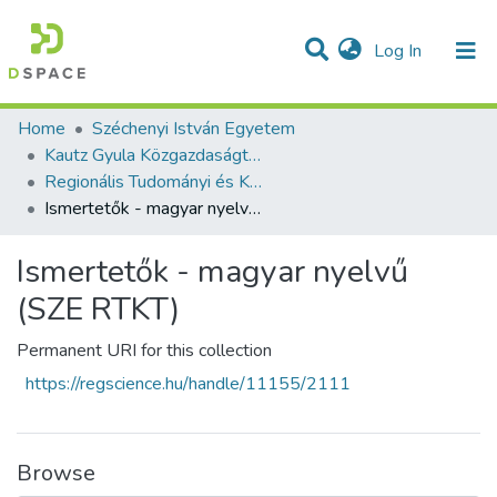
(current)
Log In
Communities & Collections
All of DSpace
Statistics
Home
Széchenyi István Egyetem
Kautz Gyula Közgazdaságtudományi Kar
Regionális Tudományi és Közpolitikai Tanszék
Ismertetők - magyar nyelvű (SZE RTKT)
Ismertetők - magyar nyelvű
(SZE RTKT)
Permanent URI for this collection
https://regscience.hu/handle/11155/2111
Browse