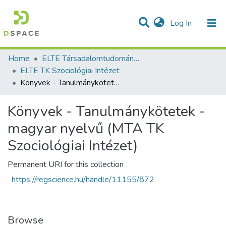
(current)
Log In
Communities & Collections
All of DSpace
Statistics
Home
ELTE Társadalomtudományi Kutatóközpont
ELTE TK Szociológiai Intézet
Könyvek - Tanulmánykötetek - magyar nyelvű (MTA TK Szociológiai Intézet)
Könyvek - Tanulmánykötetek -
magyar nyelvű (MTA TK
Szociológiai Intézet)
Permanent URI for this collection
https://regscience.hu/handle/11155/872
Browse