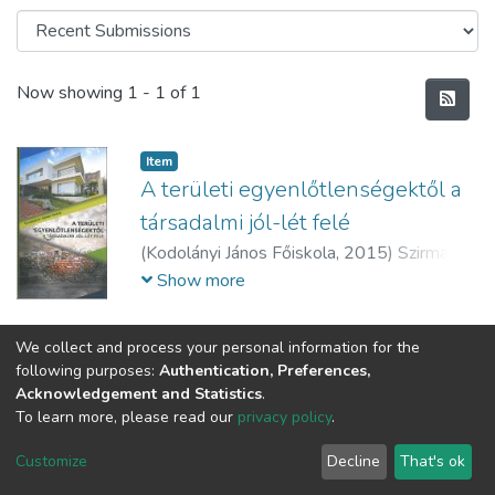
Recent Submissions
Now showing
1 - 1 of 1
Item
A területi egyenlőtlenségektől a
társadalmi jól-lét felé
(
Kodolányi János Főiskola,
2015
)
Szirmai,
Viktória (szerk.)
Show more
We collect and process your personal information for the
following purposes:
Authentication, Preferences,
Acknowledgement and Statistics
.
To learn more, please read our
privacy policy
.
DSpace software
copyright © 2002-2026
LYRASIS
Cookie
Privacy
End User
Send
Customize
Decline
That's ok
settings
policy
Agreement
Feedback