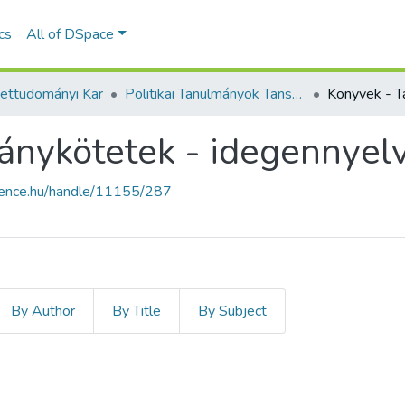
ics
All of DSpace
ettudományi Kar
Politikai Tanulmányok Tanszék
nykötetek - idegennyelv
cience.hu/handle/11155/287
By Author
By Title
By Subject