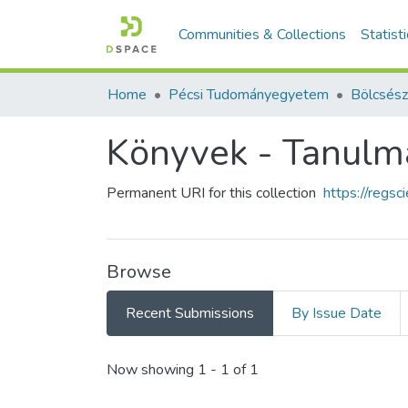
Communities & Collections
Statist
Home
Pécsi Tudományegyetem
Bölcsész
Könyvek - Tanulmá
Permanent URI for this collection
https://regs
Browse
Recent Submissions
By Issue Date
Recent Submissions
Now showing
1 - 1 of 1