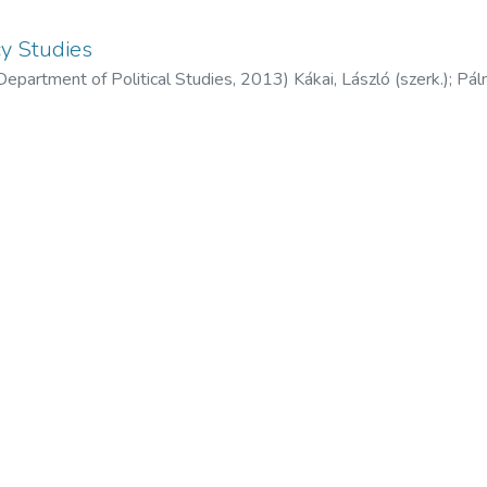
cy Studies
Department of Political Studies,
2013
)
Kákai, László (szerk.)
;
Páln