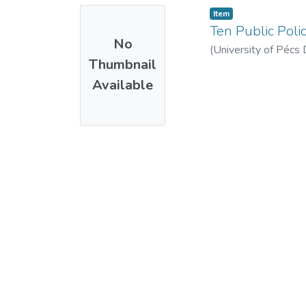
Item
Ten Public Poli
No
(
University of Pécs 
Thumbnail
Available