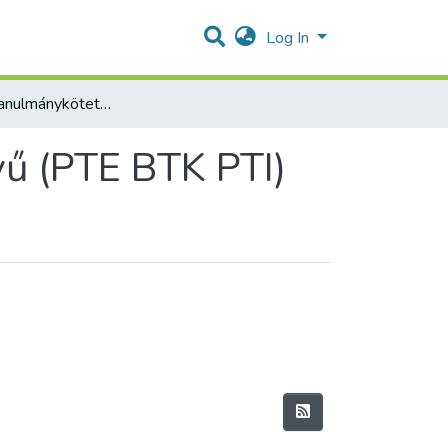
Log In
Könyvek - Tanulmánykötetek - idegennyelvű (PTE BTK PTI)
ű (PTE BTK PTI)