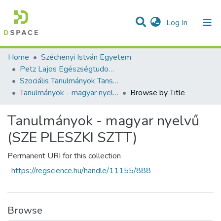
(current)
Log In
Communities & Collections
All of DSpace
Home
Széchenyi István Egyetem
Petz Lajos Egészségtudományi és Szociális Képzési Intézet
Szociális Tanulmányok Tanszék
Tanulmányok - magyar nyelvű (SZE PLESZKI SZTT)
Browse by Title
Tanulmányok - magyar nyelvű
(SZE PLESZKI SZTT)
Permanent URI for this collection
https://regscience.hu/handle/11155/888
Browse