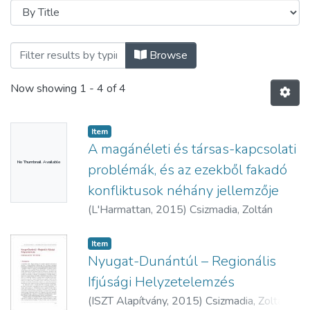
Browsing Tanulmányok - magyar nyelvű 
Browse
Now showing
1 - 4 of 4
Item
A magánéleti és társas-kapcsolati
No Thumbnail Available
problémák, és az ezekből fakadó
konfliktusok néhány jellemzője
(
L'Harmattan,
2015
)
Csizmadia, Zoltán
Item
Nyugat-Dunántúl – Regionális
Ifjúsági Helyzetelemzés
(
ISZT Alapítvány,
2015
)
Csizmadia, Zoltán
;