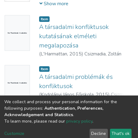
Tóth, Péter
Show more
Item
A társadalmi konfliktusok
No Thumbnail Available
kutatásának elméleti
megalapozása
(
L'Harmattan,
2015
)
Csizmadia, Zoltán
Item
A társadalmi problémák és
No Thumbnail Available
konfliktusok
(
Kodolányi János Főiskola,
2015
)
Csizmadia,
Zoltán
We collect and process your personal information for the
Show more
following purposes:
Authentication, Preferences,
Acknowledgement and Statistics
.
To learn more, please read our
privacy policy
.
DSpace software
copyright © 2002-2026
LYRASIS
Cookie
Privacy
End User
Send
Customize
Decline
That's ok