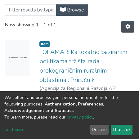
Browsing Könyvek - Kézikönyvek - idegen
Browse
Now showing
1 - 1 of 1
Item
LOLAMAR: Ka lokalno baziranim
No Thumbnail Available
politikama tržišta rada u
prekograničnim ruralnim
oblastima : Priručnik
(
Agencija za Regionalni Razvoja AP
Vojvodine,
2014
)
Perger, Éva
;
Kovács,
We collect and process your personal information for the
András Donát
;
Farkas, Jenő Zsolt
;
Ivanić,
following purposes:
Authentication, Preferences,
Valentina
;
Sokić, Maja
;
Pajković, Stana
;
Acknowledgement and Statistics
.
To learn more, please read our
privacy policy
.
Karaulac, Tatjana
;
Đurđev, Tijana
DSpace software
copyright © 2002-2026
LYRASIS
Cookie
Privacy
End User
Send
Customize
Decline
That's ok
settings
policy
Agreement
Feedback