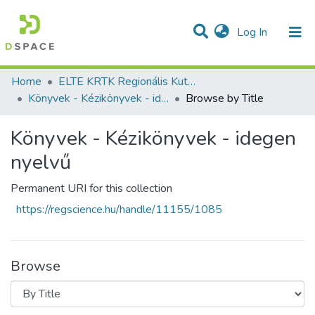
(current)
Log In
Communities & Collections
All of DSpace
Home
ELTE KRTK Regionális Kutatások Intézete
Könyvek - Kézikönyvek - idegen nyelvű
Browse by Title
Könyvek - Kézikönyvek - idegen
nyelvű
Permanent URI for this collection
https://regscience.hu/handle/11155/1085
Browse