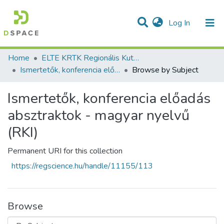
(current)
Log In
Communities & Collections
All of DSpace
Home
ELTE KRTK Regionális Kutatások Intézete
Ismertetők, konferencia előadás absztraktok - magyar nyelvű (RKI)
Browse by Subject
Ismertetők, konferencia előadás
absztraktok - magyar nyelvű
(RKI)
Permanent URI for this collection
https://regscience.hu/handle/11155/113
Browse