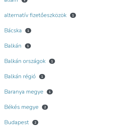
1
alternatív fizetőeszközök
1
Bácska
1
Balkán
1
Balkán országok
1
Balkán régió
1
Baranya megye
1
Békés megye
2
Budapest
2