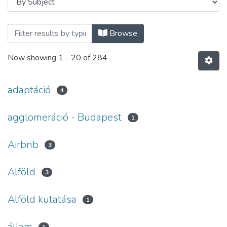
Browsing Ismertetők, konferencia előadá
Browse
Now showing
1 - 20 of 284
adaptáció
4
agglomeráció - Budapest
1
Airbnb
3
Alföld
3
Alföld kutatása
1
állam