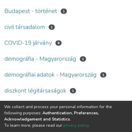
Budapest - történet
1
civil társadalom
1
COVID-19 járvány
8
demográfia - Magyarország
1
demográfiai adatok - Magyarország
1
diszkont légitársaságok
1
We collect and process your personal information for the
(current)
1
2
3
4
5
6
7
8
9
10
...
15
following purposes:
Authentication, Preferences,
Acknowledgement and Statistics
.
To learn more, please read our
privacy policy
.
DSpace software
copyright © 2002-2026
LYRASIS