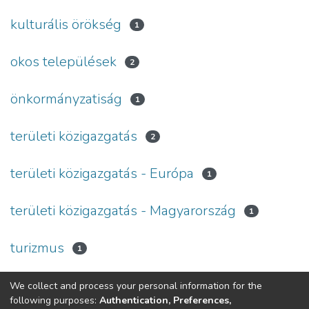
kulturális örökség
1
okos települések
2
önkormányzatiság
1
területi közigazgatás
2
területi közigazgatás - Európa
1
területi közigazgatás - Magyarország
1
turizmus
1
We collect and process your personal information for the
(current)
«
1
2
»
following purposes:
Authentication, Preferences,