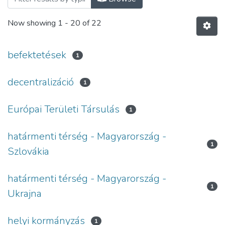
Now showing
1 - 20 of 22
befektetések
1
decentralizáció
1
Európai Területi Társulás
1
határmenti térség - Magyarország -
1
Szlovákia
határmenti térség - Magyarország -
1
Ukrajna
helyi kormányzás
1