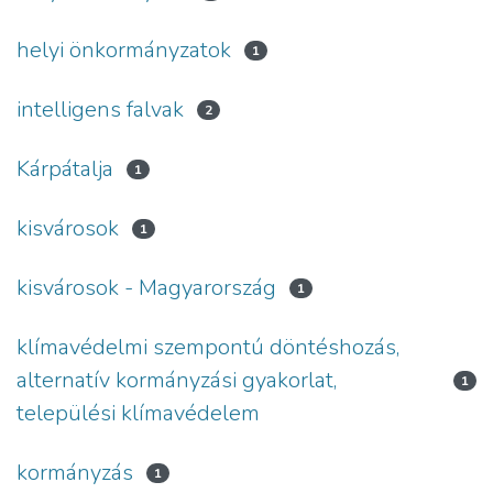
helyi önkormányzatok
1
intelligens falvak
2
Kárpátalja
1
kisvárosok
1
kisvárosok - Magyarország
1
klímavédelmi szempontú döntéshozás,
alternatív kormányzási gyakorlat,
1
települési klímavédelem
kormányzás
1