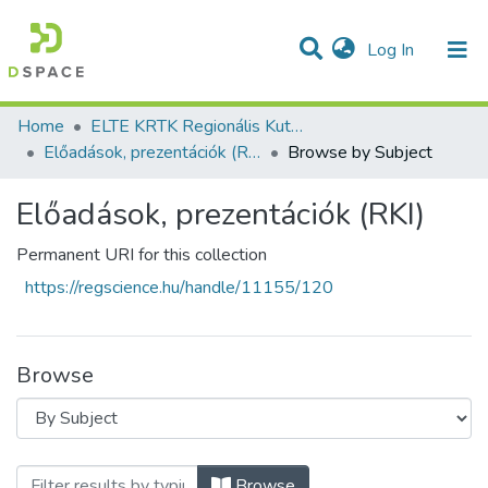
(current)
Log In
Communities & Collections
All of DSpace
Home
ELTE KRTK Regionális Kutatások Intézete
Előadások, prezentációk (RKI)
Browse by Subject
Előadások, prezentációk (RKI)
Permanent URI for this collection
https://regscience.hu/handle/11155/120
Browse
Browsing Előadások, prezentációk (RKI) 
Browse