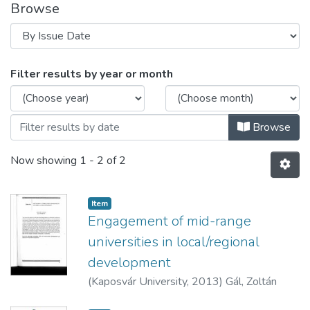
Browse
Browsing Ismertetők - Konferencia előad
Filter results by year or month
Browse
Now showing
1 - 2 of 2
Item
Engagement of mid-range
universities in local/regional
development
(
Kaposvár University,
2013
)
Gál, Zoltán