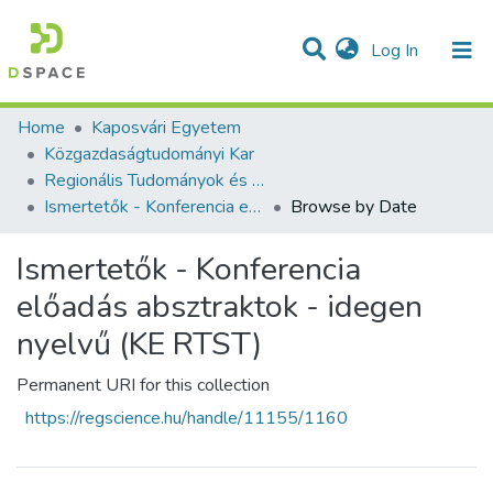
(current)
Log In
Communities & Collections
All of DSpace
Home
Kaposvári Egyetem
Közgazdaságtudományi Kar
Regionális Tudományok és Statisztika Tanszék
Ismertetők - Konferencia előadás absztraktok - idegen nyelvű (KE RTST)
Browse by Date
Ismertetők - Konferencia
előadás absztraktok - idegen
nyelvű (KE RTST)
Permanent URI for this collection
https://regscience.hu/handle/11155/1160