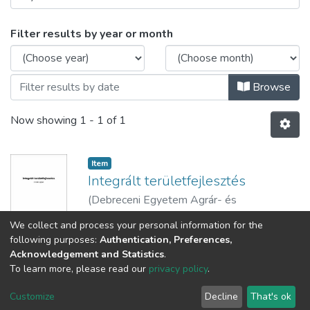
Browsing Egyetemi jegyzetek (DE AGTC F
Filter results by year or month
Browse
Now showing
1 - 1 of 1
Item
Integrált területfejlesztés
(
Debreceni Egyetem Agrár- és
Gazdálkodástudományok Centruma,
2013
)
We collect and process your personal information for the
Baranyi, Béla
following purposes:
Authentication, Preferences,
Acknowledgement and Statistics
.
To learn more, please read our
privacy policy
.
DSpace software
copyright © 2002-2026
LYRASIS
Cookie
Privacy
End User
Send
Customize
Decline
That's ok
settings
policy
Agreement
Feedback