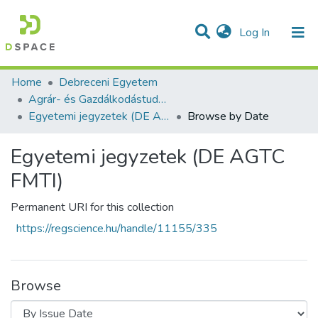
(current)
Log In
Communities & Collections
All of DSpace
Home
Debreceni Egyetem
Agrár- és Gazdálkodástudományok Centruma Földhasznosítási, Műszaki és Területfejlesztési Intézet
Egyetemi jegyzetek (DE AGTC FMTI)
Browse by Date
Egyetemi jegyzetek (DE AGTC
FMTI)
Permanent URI for this collection
https://regscience.hu/handle/11155/335
Browse