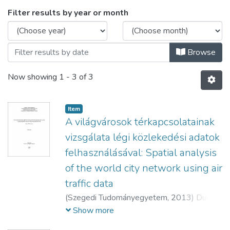
Browsing Természettudományi és Informa
Filter results by year or month
Browse
Now showing
1 - 3 of 3
Item
A világvárosok térkapcsolatainak
vizsgálata légi közlekedési adatok
felhasználásával: Spatial analysis
of the world city network using air
traffic data
(
Szegedi Tudományegyetem,
2013
)
Dudás,
Gábor
Show more