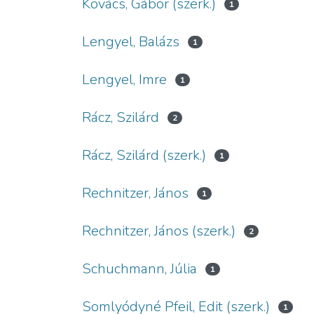
Kovács, Gábor (szerk.)
1
Lengyel, Balázs
1
Lengyel, Imre
1
Rácz, Szilárd
2
Rácz, Szilárd (szerk.)
1
Rechnitzer, János
1
Rechnitzer, János (szerk.)
2
Schuchmann, Júlia
1
Somlyódyné Pfeil, Edit (szerk.)
1