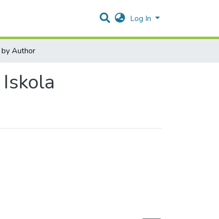
Log In
by Author
Iskola
y Author