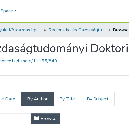
 DSpace
Kautz Gyula Közgazdaságtudományi Kar
Regionális- és Gazdaságtudományi Doktori Iskola
Browse 
zdaságtudományi Doktori 
science.hu/handle/11155/849
ue Date
By Author
By Title
By Subject
Gazdaságtudományi Doktori Iskola b
Browse