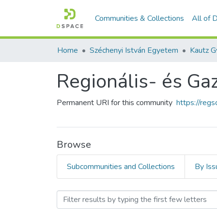
Communities & Collections
All of
Home
Széchenyi István Egyetem
Regionális- és Ga
Permanent URI for this community
https://reg
Browse
Subcommunities and Collections
By Iss
Browsing Regionális- és 