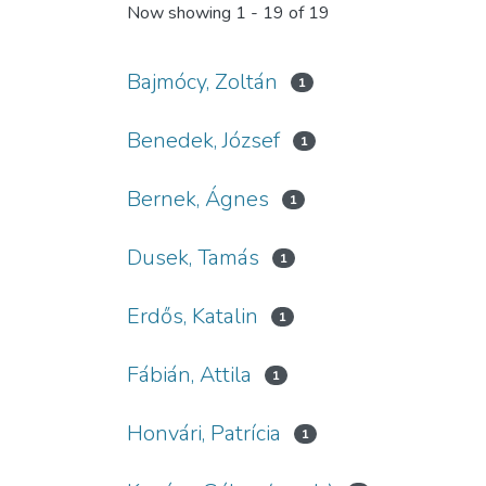
Now showing
1 - 19 of 19
Bajmócy, Zoltán
1
Benedek, József
1
Bernek, Ágnes
1
Dusek, Tamás
1
Erdős, Katalin
1
Fábián, Attila
1
Honvári, Patrícia
1