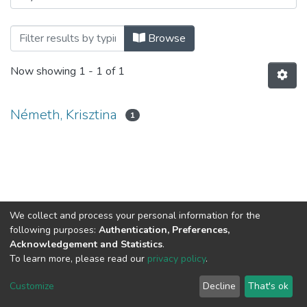
Browsing Doktori disszertációk (ELTE TÁ
Browse
Now showing
1 - 1 of 1
Németh, Krisztina
1
We collect and process your personal information for the
following purposes:
Authentication, Preferences,
Acknowledgement and Statistics
.
To learn more, please read our
privacy policy
.
DSpace software
copyright © 2002-2026
LYRASIS
Cookie
Privacy
End User
Send
Customize
Decline
That's ok
settings
policy
Agreement
Feedback