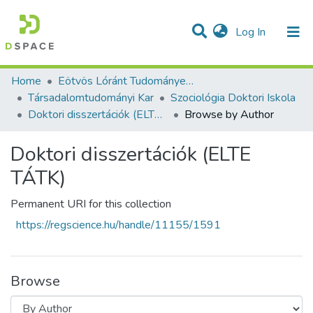
(current)
Log In
Communities & Collections
All of DSpace
Home
Eötvös Lóránt Tudományegyetem
Társadalomtudományi Kar
Szociológia Doktori Iskola
Doktori disszertációk (ELTE TÁTK)
Browse by Author
Doktori disszertációk (ELTE
TÁTK)
Permanent URI for this collection
https://regscience.hu/handle/11155/1591
Browse